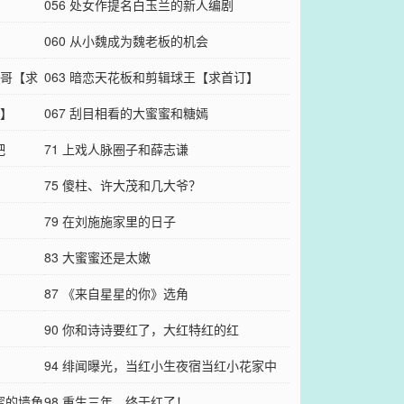
056 处女作提名白玉兰的新人编剧
060 从小魏成为魏老板的机会
七哥【求
063 暗恋天花板和剪辑球王【求首订】
订】
067 刮目相看的大蜜蜜和糖嫣
吧
71 上戏人脉圈子和薛志谦
75 傻柱、许大茂和几大爷？
79 在刘施施家里的日子
83 大蜜蜜还是太嫩
87 《来自星星的你》选角
90 你和诗诗要红了，大红特红的红
94 绯闻曝光，当红小生夜宿当红小花家中
蜜的墙角
98 重生三年，终于红了！