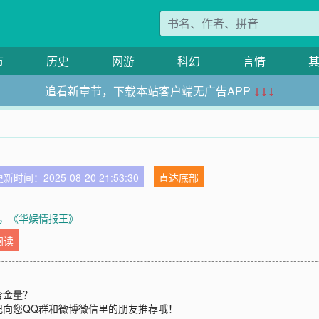
市
历史
网游
科幻
言情
追看新章节，下载本站客户端无广告APP
↓↓↓
新时间：2025-08-20 21:53:30
直达底部
，《华娱情报王》
阅读
含金量？
记向您QQ群和微博微信里的朋友推荐哦！