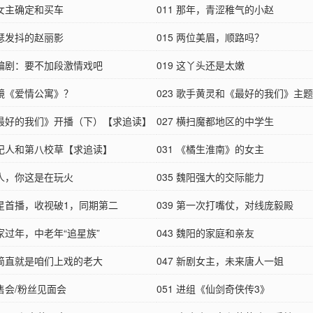
男女主确定和买车
011 那年，青涩稚气的小赵
瑟瑟发抖的赵丽影
015 两位美眉，顺路吗？
 魏编剧：要不加段激情戏吧
019 这丫头还是太嫩
试镜《爱情公寓》？
023 歌手黄灵和《最好的我们》主
 《最好的我们》开播（下）【求追读】
027 横扫魔都地区的中学生
 经纪人和第八校草【求追读】
031 《橘生淮南》的女主
女人，你这是在玩火
035 魏阳强大的交际能力
上星首播，收视破1，同期第二
039 第一次打嘴仗，对线庞毅殿
回家过年，中老年“追星族”
043 魏阳的家庭和亲友
 你简直就是咱们上戏的老大
047 新剧女主，未来唐人一姐
签售会/粉丝见面会
051 进组《仙剑奇侠传3》