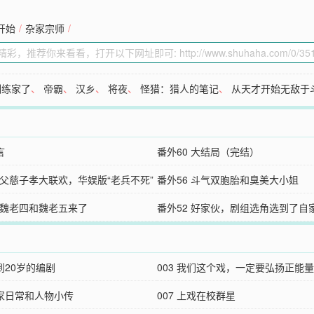
开始
/
杂家宗师
/
训练家了
、
帝霸
、
汉乡
、
将夜
、
怪猎：猎人的笔记
、
从天才开始无敌于
言
番外60 大结局（完结）
7 父慈子孝大联欢，华娱版“老兵不死”
番外56 斗气双胞胎和臭美大小姐
3 魏老四和魏老五来了
番外52 好家伙，剧组选角选到了自
头上
不到20岁的编剧
003 我们这个戏，一定要弘扬正能量
搬家日常和人物小传
007 上戏在校群星