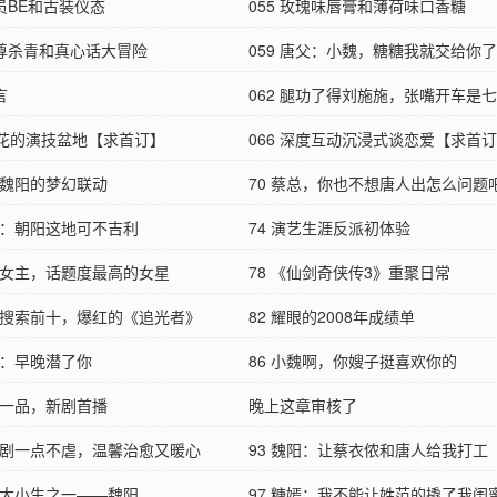
全员BE和古装仪态
055 玫瑰味唇膏和薄荷味口香糖
魔尊杀青和真心话大冒险
059 唐父：小魏，糖糖我就交给你了
言
062 腿功了得刘施施，张嘴开车是
85花的演技盆地【求首订】
首订】
066 深度互动沉浸式谈恋爱【求首
于魏阳的梦幻联动
70 蔡总，你也不想唐人出怎么问题
魏阳：朝阳这地可不吉利
74 演艺生涯反派初体验
新剧女主，话题度最高的女星
78 《仙剑奇侠传3》重聚日常
百度搜索前十，爆红的《追光者》
82 耀眼的2008年成绩单
阳：早晚潜了你
86 小魏啊，你嫂子挺喜欢你的
臣一品，新剧首播
晚上这章审核了
这部剧一点不虐，温馨治愈又暖心
93 魏阳：让蔡衣侬和唐人给我打工
新四大小生之一——魏阳
97 糖嫣：我不能让姓范的撬了我闺