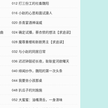
012 打三份工的社畜魏阳
016 小赵的心思和面试唐人
020 杀青宴酒神逞威
题曲
024 确定试播，蔡衣侬的想法【求追读】
028 魔尊重楼和新剧男主【求追读】
032 与小赵的同居日常
036 迟迟钟鼓初长夜，耿耿星河欲曙天
040 绯闻炒作，魏阳的第一次头条
044 我要坐小孩那桌
048 扒瓜子的刘施施
052 大蜜蜜：油嘴滑舌，一身渣味