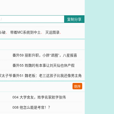
复制分享
斗破
、
带着MC系统到中土
、
灭运图录
、
番外59 丽影升职，小胖“退圈”，八星报喜
番外55 姓魏的有本事让刘天仙也休产假
家太子爷
番外51 魏老板：老三这孩子比我还像男主角
倒序
004 大学舍友，姓李名家航字张伟
008 他怎么能是考官！？