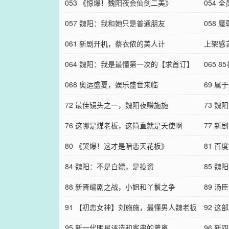
053 《惊爆！魏阳夜会仙剑二美》
054 
057 魏阳：我和她只是普通朋友
058 
061 新剧开机，蔡衣侬的美人计
上架感
064 魏阳：我是最懂第一次的【求首订】
065 
068 奥运盛夏，娱乐盛世来临
69 属
72 最佳镜头之一，魏阳夜赚施施
73 
76 这哪是煤老板，这简直就是天使啊
77 
80 《哭爆！这才是暗恋天花板》
81 
84 魏阳：不是白嫖，是投资
85 魏
88 新晋编剧之战，小姐和丫鬟之争
89 汤
91 【初恋女神】刘施施，最懂男人魏老板
92 
95 新一代明星评选和客串的曾离
96 