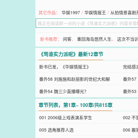
其它作品：
华娱1997
/
华娱情报王
/
从拍情景喜剧
新书推荐：
间客
、
重回海岛悠然人生
、
这次不当
《骂谁实力派呢》最新12章节
新书已发，《华娱情报王》
完结感
番外58 刘施施和赵丽影的世纪大和解
番外5
番外54 魏三少直播曝光？
番外5
章节列表，第1章~ 100章/共815章
001 2006级上戏表演系学生
002 
005 选角推荐人选
006 