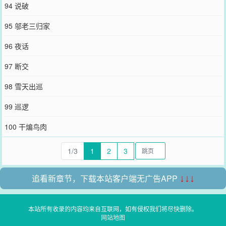
94 说破
95 邬老三归家
96 夜话
97 断交
98 雪天出巡
99 巡逻
100 干煸鸟肉
1/3
1
2
3
追看新章节，下载本站客户端无广告APP
↓↓↓
本站所有收录的内容均来自互联网，如有侵权我们将尽快删除。
网站地图