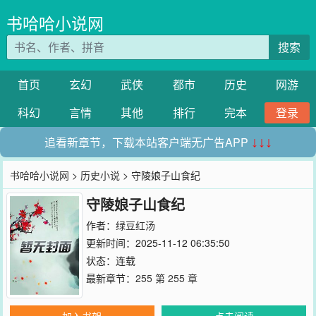
书哈哈小说网
搜索
首页
玄幻
武侠
都市
历史
网游
科幻
言情
其他
排行
完本
登录
追看新章节，下载本站客户端无广告APP
↓↓↓
书哈哈小说网
>
历史小说
> 守陵娘子山食纪
守陵娘子山食纪
作者：
绿豆红汤
更新时间：2025-11-12 06:35:50
状态：连载
最新章节：
255 第 255 章
加入书架
点击阅读