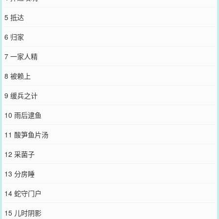
5 抵达
6 归家
7 一家人精
8 被赖上
9 缓兵之计
10 雨后逮鱼
11 酸笋鱼片汤
12 采菌子
13 分房睡
14 蛇守门户
15 儿时阴影