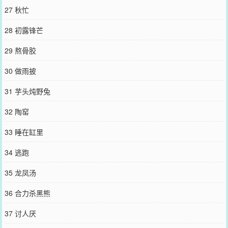
27 秋忙
28 初露锋芒
29 熬骨胶
30 做雨披
31 芋头炖野兔
32 陶窑
33 睡在缸里
34 逃跑
35 龙凤汤
36 合力杀黑熊
37 讨人厌