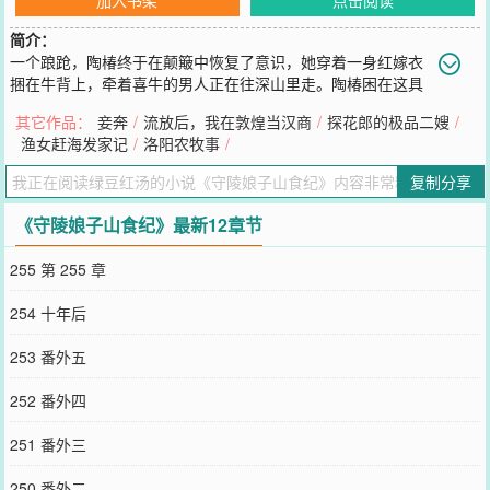
简介：
一个踉跄，陶椿终于在颠簸中恢复了意识，她穿着一身红嫁衣
捆在牛背上，牵着喜牛的男人正在往深山里走。陶椿困在这具
身体里半月有余，这具身体的正主是守陵人的后代，幼时从深山回到
其它作品：
妾奔
/
流放后，我在敦煌当汉商
/
探花郎的极品二嫂
/
主家跟着当厨妇的姨母生活。及笄后，生活在深山的爹娘为她寻了个
渔女赶海发家记
/
洛阳农牧事
/
同为陵户的男人。“她”不愿意再回深山老林，越临近婚期越是抗拒，
末了竟吞药而亡。陶椿摁下复杂的心绪，她伏在牛背上咳一声，牵着
复制分享
喜牛的男人停下步子。邬常安解开绳索，看她眉目清明，他面无表情
地劝说：“你我同为陵户，生来就是守陵人，死也要死在深山里，不要
《守陵娘子山食纪》最新12章节
再做蠢事。”陶椿粗略地打量他一番，这人在山里估计跟人打交道少，
装相都不擅长，厌蠢的心思都写在脸上了。陵户在深山里过着与世隔
255 第 255 章
绝的生活，有俸禄，有祭田，还不用交税，每日除了种地就是在山里
转转，防火防贼再做做洒扫种种树，这是什么神仙日子。“是我迷了
254 十年后
眼，一时想不开做了傻事，我跟你回去好好过日子。”陶椿立马表态，
“我们赶紧进山吧。”她迫不及待要走进这生机盎然的大山，这将是她
253 番外五
的菜园子、果园、狩猎场。邬常安咽下未尽的话，他看着满眼冒精光
的人，心里不免惴惴，这跟之前要死不活的人完全不沾边啊。男人白
252 番外四
了脸，他生平最怕鬼了。～～～～～～～～下一本开《妾奔》，求收
藏丹穗是一个富商的小妾，干的是小妾的勾当，担的却是丫鬟的名
251 番外三
头。眼瞅着富商病歪歪的没两年活头，富商一死，她不是被纨绔少爷
玩弄，就是被遣散发卖。以她的样貌，没了庇护，总归会踏上一条风
250 番外二