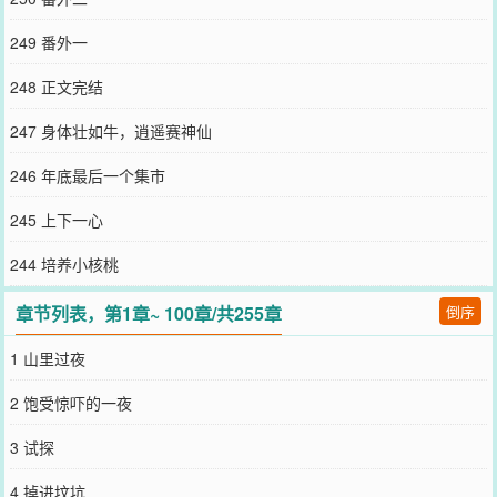
尘路，沦为一个被折磨的玩物。故而，趁着富商还能喘气，她像个没
头的苍蝇，四处钻营寻找新的靠山。这日，府上新来了个护卫，听说
249 番外一
是一个行走江湖的刀客。武艺高强=能带她私奔.赚的银子不少=能给她
买户籍.居无定所=不怕闲言碎语.就他了，丹穗开始琢磨怎么拿下他。
248 正文完结
**黑三是个四海为家的刀客，亲故皆断，为人冷情，过的也随性，一
贯是赚多花多，赚少花少。路过沧州时身上银钱已尽，他随便接了个
247 身体壮如牛，逍遥赛神仙
价高的活计，给一个布商当护卫。却不料府中的男主人看中了他的武
艺，他后院的小妾们却是相中了他的皮肉，一个个暗示要随他浪迹江
246 年底最后一个集市
湖……他厌烦极了，尤其是还有个貌美的小娘子总是无时无刻的凑来
看热闹，她自己都虎狼环饲了，好似还无知无觉。真是兔子笑狼掉进
245 上下一心
狐狸窝，呆子。～～～～再推一本预收《虎兽人的异世庄园》阿春是
一个白虎兽人，她的毛色让她在丛林里打猎时无可遁形，所以她丧母
244 培养小核桃
后头一次进恶兽林捕猎就重伤死亡一点也不意外。她意外的是身体死
了，意识还在。她在恶兽林游荡两年，跟着鸟人在天上飞，跟着兔兽
章节列表，第1章~ 100章/共255章
倒序
人在地下打洞，见识了群居的狼兽人合伙围猎，也围观了鼠妇的屯粮
大业……倏忽回魂，阿春哪怕处于濒死的节点，也挡不住她心中豪情
1 山里过夜
万丈。她要邀飞禽走兽同居，集百兽之长，鸟人高空巡逻，鼠妇地下
探路，趁狼兽人围猎母兽时，她阿春要去偷走恶兽幼仔，从此开启圈
2 饱受惊吓的一夜
养猎物的霸业！不过现在重伤在身，活命都难，她还是先找鼠妇借些
粮，再溜去她六个兄姐的山头厚着脸皮轮番借住些时日。待她痊愈，
3 试探
且看她如何忽悠打手，重建山头！
您要是觉得《
守陵娘子山食纪
》还不错的话请不要忘记向您QQ群和微
4 掉进坟坑
博微信里的朋友推荐哦！