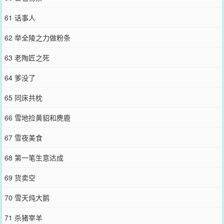
61 话事人
62 举全陵之力做粉条
63 老陶匠之死
64 爹没了
65 同床共枕
66 雪地捡黄貂和麂鹿
67 雪夜美食
68 第一笔生意达成
69 货卖空
70 雪天炖大鹅
71 杀猪宰羊