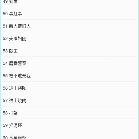
49 到家
50 事赶事
51 新人覆旧人
52 夫唱妇随
53 献策
54 磨番薯浆
55 敢不敢亲我
56 进山烧陶
57 进山烧陶
58 打架
59 捏泥坯
60 番薯粉条