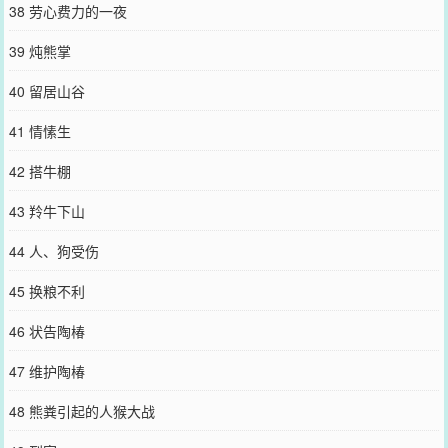
38 劳心费力的一夜
39 炖熊掌
40 留居山谷
41 情愫生
42 搭牛棚
43 羚牛下山
44 人、狗受伤
45 换粮不利
46 状告陶椿
47 维护陶椿
48 熊粪引起的人猴大战