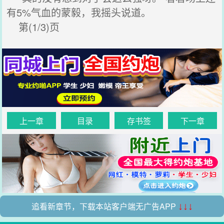
有5%气血的蒙毅，我摇头说道。
第(1/3)页
上一章
目录
存书签
下一章
追看新章节，下载本站客户端无广告APP
↓↓↓