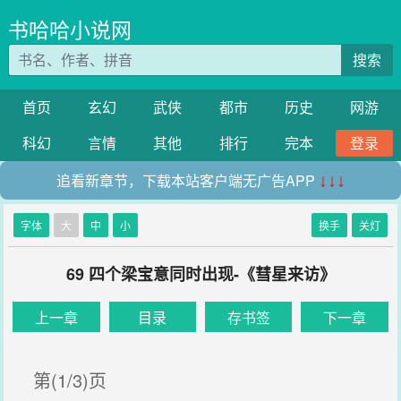
书哈哈小说网
搜索
首页
玄幻
武侠
都市
历史
网游
科幻
言情
其他
排行
完本
登录
追看新章节，下载本站客户端无广告APP
↓↓↓
字体
大
中
小
换手
关灯
69 四个梁宝意同时出现-《彗星来访》
上一章
目录
存书签
下一章
第(1/3)页