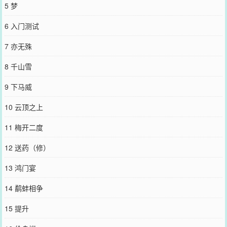
5 梦
文颜值战力巅峰。●我流修仙文，设定来自百度，部分私设，谢绝考
究。●爽文，为爽而爽。●感谢支持正版=v=！文案写于2023.6.23。挂
6 入门测试
挂预收～-《网恋到隔壁寝室后翻车了》-【轻松沙雕小甜文，又怂又
浪挂件瑶弟受x非常爱装Bking野王攻】-【文案在下方】时逾白在王者
7 亦无殊
峡谷“网恋”了一个野王大佬，天天对着人家喊老公。一开始，野王：
“嗯？？？？”一个月后，野王：“老婆早上好，吃早餐吗［红包］［转
8 千山雪
账］新赛季了来上分，老婆要玩我的号吗，刚拿的国标，骂你？怕什
么峡谷又不缺你一个演员。老婆（掉分）辛苦了喝奶茶吗……”俗话说
9 下马威
得好，喊上一个月，他自己都会觉得是你老公。时逾白美滋滋。然后
转过角，在宿舍狭长（且唯一）的过道上，迎面撞见昨晚才和他们宿
10 云顶之上
舍出去撸串喝酒笑成傻逼互认儿子的隔壁宿舍的好兄弟。好兄弟拿着
手机发语音，“老婆下课了吗？我刚到宿舍，晚上要不要一起玩，带你
11 梅开二度
放风筝。”然后松手发送。嗡——时逾白的手机进了新消息。时逾白两
眼一黑。不等他把人拉黑，他们宿舍进了新成员。当晚，两张床中间
12 送药（修）
的床帘被掀开，时逾白裹着被子怂成一团，沈卿尘卡着他的脸，“时同
学，你也不想让其他室友知道你天天叫我老公吧？”【小剧场】俩人刚
13 鸿门宴
认识的时候：受宿舍：“卧槽小白你叫谁老公呢？”攻宿舍：“卧槽沈卿
尘你个龟儿子背着我们有老婆了？还这么甜？？？！！狗日的我也
14 鹬蚌相争
要！！”攻搬宿舍后：受宿舍（美滋滋夹道欢迎）：“欢迎兄弟欢迎兄
弟，以后就是一家人了！”攻宿舍：“畜牲！有镇舍萌妹了还不够，还
15 提升
要挖我们舍草！”受宿舍：“自己留不住人关我们什么事略略略～”俩人
官宣后：攻宿舍：“我就知道好兄弟不会背叛我们呜呜，野王就是野