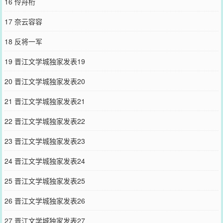
16 伶舟桁
王，就是要反野！”顺便拦着跳起来铲人的受宿舍：“操别拦我！我打
死他！狗东西，我还以为你真是好人，想拱我家白菜，没门！”怂且浪
17 奈云容容
甜滋滋团宠受x非常爱装的Bking攻
您要是觉得《
反派不想从良
》还不错的话请不要忘记向您QQ群和微博
18 反将一军
微信里的朋友推荐哦！
19 晋江文学城独家发表19
20 晋江文学城独家发表20
21 晋江文学城独家发表21
22 晋江文学城独家发表22
23 晋江文学城独家发表23
24 晋江文学城独家发表24
25 晋江文学城独家发表25
26 晋江文学城独家发表26
27 晋江文学城独家发表27