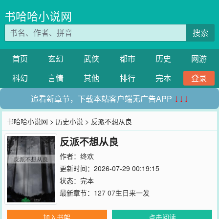
书哈哈小说网
搜索
首页
玄幻
武侠
都市
历史
网游
科幻
言情
其他
排行
完本
登录
追看新章节，下载本站客户端无广告APP
↓↓↓
书哈哈小说网
>
历史小说
> 反派不想从良
反派不想从良
作者：
终欢
更新时间：2026-07-29 00:19:15
状态：完本
最新章节：
127 07生日来一发
加入书架
点击阅读