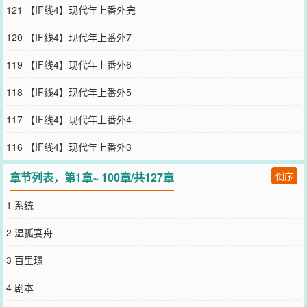
翎卿当着众人的面恶意传音：“仙尊知道自己看我的眼神像什么吗？”
121 【IF线4】现代年上番外完
他不辨喜怒地笑了声，声音却是温存的，“像我曾经的师尊、因爱生恨
背叛了我的下属、还有其他所有对我心怀觊觎的人。”众目睽睽之下，
120 【IF线4】现代年上番外7
白衣仙尊显出点出乎意料的神色。“啊……已经那么下流了吗？”他眨
了下眼。-一次大典，翎卿给亦无殊束发，亲昵地靠在他肩头，问他：
119 【IF线4】现代年上番外6
“师尊喜欢什么发髻呢？”那双杀出过血海的手扶着他肩膀，指尖贴着
颈部温热跳动的血管，笑意盈盈地看着镜子里清贵如神祇的仙尊。他
118 【IF线4】现代年上番外5
的系统吓疯了：“宿宿宿宿主，这可是第一仙尊！！！”翎卿答得十分
温柔，眉眼弯弯：“我就喜欢捏硬柿子。”他收紧虎口，剥夺对方喘息
117 【IF线4】现代年上番外4
的余地，细细品味着他最细微的神色变化。想看他失控，发疯。可最
后，那人转头吻上了他侧脸。-亦无殊看翎卿，是一只天真残忍野性为
116 【IF线4】现代年上番外3
生的兽，傲慢，坏脾气，不容忤逆，厌恶拒绝。无数人告诉他，这样
的存在，应该早点除掉。可他看着翎卿，希望他脾气再坏一点，再对
章节列表，第1章~ 100章/共127章
倒序
自己放肆一点，理所当然向他索取，习惯性地向他提出要求，永远不
用担心被他拒绝……永远离不开他。他愿意用血肉饲养这只以爱为生
1 系统
的怪物。-top癌晚期，美强惨黑化魔头受x情绪稳定的神经病神明攻年
上伪养成○【wb：晋江终欢】不定期掉落小段子qwq【阅读指南】●本
2 温孤宴舟
质还是主角被夺走了气运再抢回来，有气绝不憋着，有仇当场报，跟
主角对着干没有好下场，精神状态belike：谤讥于市朝闻寡人之耳者，
3 百里璟
赐自尽●高高在上的神明下神坛。前期有误会，伏笔多，前期相爱相
杀，但攻可以顶着误会当恋爱脑。●身心双洁，【划重点】攻喜欢且只
4 剧本
喜欢受，受同样，攻受锁死，禁拆逆，两个神经病谈恋爱，一个疯批
一个神经病，都不正常，不是什么好人。●受伪万人嫌，真万人迷，本