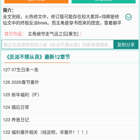
简介：
全文完结，火热修文中，修订版可能存在较大差异=翎卿是修
仙文中的终极反派boss。而主角是穿书而来的团宠，靠着躺平
咸鱼俘获无数大佬的喜爱，自带万人迷光环，引来无数腥风血雨。翎
其它作品：
主角被夺走气运之后[重生]
/
卿的父母好心收留被仇人追杀的主角。半夜仇人赶到，他的双亲惨
死，主角却靠着好运安然存活，被姗姗来迟的师门长辈接走。从此，
复制分享
主角在师门长辈的精心呵护下，逐渐成为一代天骄。而失去双亲的翎
卿时年八岁，靠着坑蒙拐骗勉强活了下来，最后被一个路过的魔头捡
《反派不想从良》最新12章节
走。本该惊艳修仙界的绝世天才沦为魔头炼药的试验品，过得生不如
死。从此黑化得一发不可收拾，走上和主角作对的道路。最后落得凄
127 07生日来一发
惨结局。翎卿被主角废去修为，被其他魔修吸食修为，死无全尸。系
统：“叮咚——恭喜宿主绑定拯救黑化反派系统，经过鉴定，宿主属于
126 2026春节番外
美强惨黑化反派，只要宿主停止作死行为，加入团宠主角的行列，就
可以免去惨死结局。”翎卿拿着由自己人生化成的书，不紧不慢地笑
125 新年福利（IF）
了：“三次。”系统：“？”“我居然失手了三次。”翎卿微笑，“但这一次，
我不会再失手了。”……死？谁在乎呢？-万宗大会上，主角一路好运
124 婚后日常
闯入决赛。按照剧本，他会被修仙界第一人收为唯一的弟子，受尽万
千宠爱。然而，谁也没想到的是，主角被一个无名小卒斩于剑下。正
123 养崽日记
当他捂着伤口万分委屈时，坐在高座的仙尊伸手一点。“我要他。”翎
卿缓缓抽出剑，唇边笑意更深，就要提出挑战，把主角最大的靠山一
122 福利番外相关（纯说明，非番外！！！）
并除了。谁知一抬眸。发现那仙尊指的是他。【小剧场】收徒现场，