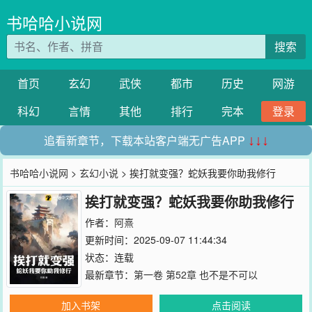
书哈哈小说网
搜索
首页
玄幻
武侠
都市
历史
网游
科幻
言情
其他
排行
完本
登录
追看新章节，下载本站客户端无广告APP
↓↓↓
书哈哈小说网
>
玄幻小说
> 挨打就变强？蛇妖我要你助我修行
挨打就变强？蛇妖我要你助我修行
作者：
阿熹
更新时间：2025-09-07 11:44:34
状态：连载
最新章节：
第一卷 第52章 也不是不可以
加入书架
点击阅读