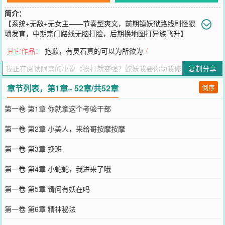
简介：
【系统+无敌+无女主——节奏型爽文，前期镇妖狱路线刷怪猥
琐发育，中期宗门路线无脑打脸，后期换地图打异族飞升】
【34章筑基+坐骑】柳逸云穿越到天玄大陆，成为了南域最强宗门苍
其它作品：
抱歉，有灵石真的可以为所欲为
/
穹圣地中负责镇妖狱的杂役弟子。坏消息：在镇妖狱里待了太久，经
脉被妖气污染，寿命无多。好消息：随之而来的还有系统——只要被
复制分享
妖兽攻击就能提升修为。别的杂役弟子还在没日没夜努力修行，想要
突破筑基成为外门弟子时，柳逸云半夜直接打开了关押千年蛇妖的牢
章节列表，第1章~ 52章/共52章
倒序
门。“桀桀桀......”“小妖精，我要你助我修行......”
您要是觉得《
挨打就变强？蛇妖我要你助我修行
》还不错的话请不要
第一卷 第1章 你就拿这个考验干部
忘记向您QQ群和微博微信里的朋友推荐哦！
第一卷 第2章 小美人，来给哥按摩按摩
第一卷 第3章 换班
第一卷 第4章 小蛇蛇，我进来了哦
第一卷 第5章 请问有妖在吗
第一卷 第6章 精神秘法