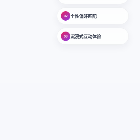
个性偏好匹配
02
沉浸式互动体验
03