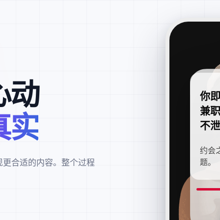
心动
你
兼
真实
不
约会
现更合适的内容。整个过程
题。