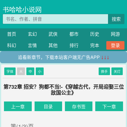
书哈哈小说网
搜索
首页
玄幻
武侠
都市
历史
网游
科幻
言情
其他
排行
完本
登录
追看新章节，下载本站客户端无广告APP
↓↓↓
字体
大
中
小
换手
关灯
第732章 招安？狗都不当!-《穿越古代，开局迎娶三位
敌国公主》
上一章
目录
存书签
下一章
第(1/3)页