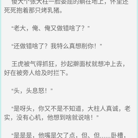
傻大个张大柱一脸委屈的躺在地上，怀里还
死死抱着那只烤乳猪。
“老大，俺、俺又做错啥了？”
“还做错啥了？我特么真想削你！”
王虎被气得抓狂，抄起擀面杖就想冲上去，
好在被旁人给及时拦下。
“头，头息怒！”
“是呀头，你又不是不知道，大柱人真诚，老
实，没有心机，他想到啥就说啥！”
“是是是，他嘴是欠了点，但、但......卧槽，