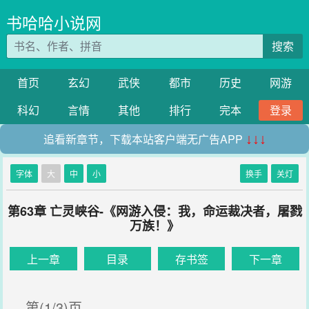
书哈哈小说网
搜索
首页
玄幻
武侠
都市
历史
网游
科幻
言情
其他
排行
完本
登录
追看新章节，下载本站客户端无广告APP
↓↓↓
字体
大
中
小
换手
关灯
第63章 亡灵峡谷-《网游入侵：我，命运裁决者，屠戮
万族！》
上一章
目录
存书签
下一章
第(1/3)页