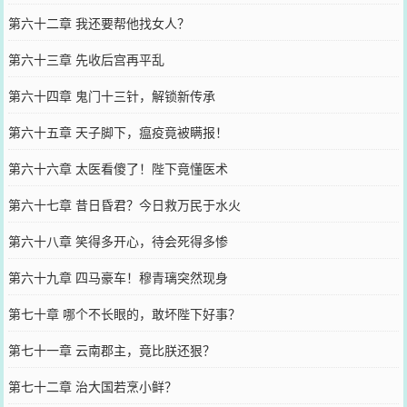
第六十二章 我还要帮他找女人？
第六十三章 先收后宫再平乱
第六十四章 鬼门十三针，解锁新传承
第六十五章 天子脚下，瘟疫竟被瞒报！
第六十六章 太医看傻了！陛下竟懂医术
第六十七章 昔日昏君？今日救万民于水火
第六十八章 笑得多开心，待会死得多惨
第六十九章 四马豪车！穆青璃突然现身
第七十章 哪个不长眼的，敢坏陛下好事？
第七十一章 云南郡主，竟比朕还狠？
第七十二章 治大国若烹小鲜？