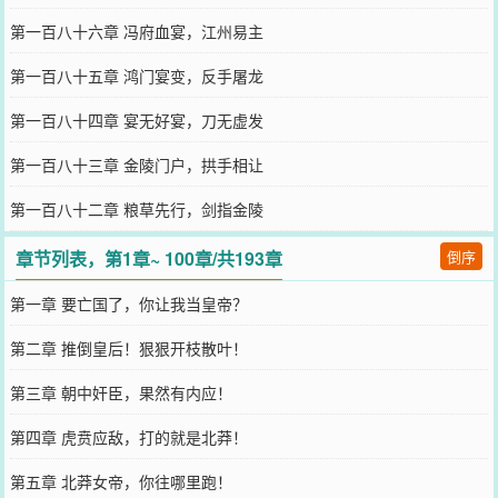
第一百八十六章 冯府血宴，江州易主
第一百八十五章 鸿门宴变，反手屠龙
第一百八十四章 宴无好宴，刀无虚发
第一百八十三章 金陵门户，拱手相让
第一百八十二章 粮草先行，剑指金陵
章节列表，第1章~ 100章/共193章
倒序
第一章 要亡国了，你让我当皇帝？
第二章 推倒皇后！狠狠开枝散叶！
第三章 朝中奸臣，果然有内应！
第四章 虎贲应敌，打的就是北莽！
第五章 北莽女帝，你往哪里跑！