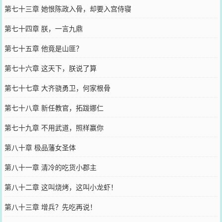
第七十三章 她恨陈政入骨，却要入宫侍寝
第七十四章 朕，一言九鼎
第七十五章 他竟是山匪？
第七十六章 这天下，朕说了算
第七十七章 大齐骁勇卫，何家根骨
第七十八章 新任教官，拓跋娜仁
第七十九章 不用武道，照样赢你
第八十章 极品藩女圣体
第八十一章 清冷的吃货小郡主
第八十二章 这叫烧烤，这叫小龙虾！
第八十三章 增兵？先吃再说！