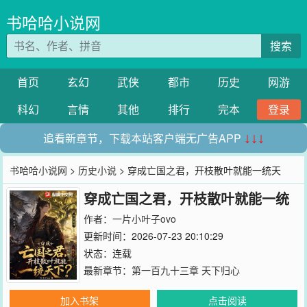
书哈哈小说网
搜索
首页
玄幻
武侠
都市
历史
网游
科幻
言情
其他
排行
完本
登录
追看新章节，下载本站客户端无广告APP
↓↓↓
书哈哈小说网
>
历史小说
> 穿成亡国之君，开枝散叶就能一统天
穿成亡国之君，开枝散叶就能一统
下？
天下？
作者：
一片小叶子ovo
更新时间：2026-07-23 20:10:29
状态：连载
最新章节：
第一百九十三章 天下归心
加入书架
点击阅读