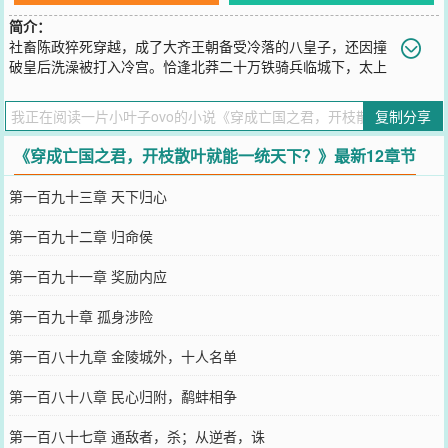
简介：
社畜陈政猝死穿越，成了大齐王朝备受冷落的八皇子，还因撞
破皇后洗澡被打入冷宫。恰逢北莽二十万铁骑兵临城下，太上
皇携群臣弃城跑路，竟把亡国烂摊子甩给他，临危传位让他当替罪
羊。绝境之际，陈政觉醒多子多福系统，开枝散叶就能解锁神级奖
复制分享
励！开局推倒景娴皇后，获一万虎贲军击退北莽；抄家贪官敛财充国
库，拿捏世家震慑朝堂；收揽天下绝色入后宫，解锁逆天体质、绝世
《穿成亡国之君，开枝散叶就能一统天下？》最新12章节
功法与无敌强军。面对虎视眈眈的北莽、背后捅刀的太上皇，陈政誓
要以铁血手腕，守江山、平天下，打造子孙满堂的无上皇朝！
第一百九十三章 天下归心
您要是觉得《
穿成亡国之君，开枝散叶就能一统天下？
》还不错的话
请不要忘记向您QQ群和微博微信里的朋友推荐哦！
第一百九十二章 归命侯
第一百九十一章 奖励内应
第一百九十章 孤身涉险
第一百八十九章 金陵城外，十人名单
第一百八十八章 民心归附，鹬蚌相争
第一百八十七章 通敌者，杀；从逆者，诛