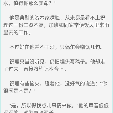
水，值得你那么卖命？”
他是典型的资本家嘴脸，从来都是看不上祝
理这一份工资不高，加班如同家常便饭风里来雨
里去的工作。
不过好在他并不干涉，只偶尔会嘲讽几句。
祝理只当没听见，仍旧埋头写稿子。他却走
了过来，直接将笔记本合上。
祝理有些恼火，瞪着他，没好气的说道：“你
很闲是不是？”
“是，所以得找点儿事情来做。”他的声音低低
沉沉的，颇为意味深长。