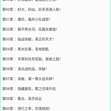
第50章 ：好大，好凶，好多资源入账！
第51章 ：爆兵，轰炸小队成型！
第52章 ：踏平黑水河，征服女娜迦！
第53章 ：临战突破，真正的天才！
第54章 ：黑水往事，圣地钥匙
第55章 ：丰厚的任务奖励，振奋之鼓！
第56章 ：清点战利品，突破！
第57章 ：突破，第一尊头目兵种！
第58章 ：隐藏属性，雾之空境开启
第59章 ：集合，高手如云
第60章 ：排行之争，空境规则！