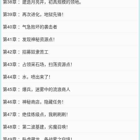
第38章 ：建造月亮井，初具规模的领地。
第39章 ：再次进化，地狱先锋！
第40章 ：气急败坏的袭击者
第41章 ：发现神秘资源点！
第42章 ：招募奴隶苦工
第43章 ：占领采石场，扫荡资源点！
第44章 ：水，喷出来了！
第45章 ：爆兵，迷雾中的流浪商人
第46章 ：神秘商店，隐藏任务！
第47章 ：绝佳练级点，我刷刷刷！
第48章 ：第二波基建，劣魔召唤！
第49章 ：卧虎藏龙，备战雾之空境！