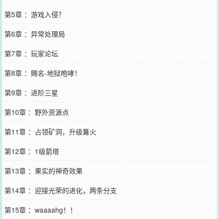
第5章 ：游戏入侵？
第6章 ：异常处理局
第7章 ：玩家论坛
第8章 ：赐名-地狱咆哮！
第9章 ：进阶三星
第10章 ：野外资源点
第11章 ：占领矿洞，升级篝火
第12章 ：1级箭塔
第13章 ：果实的神奇效果
第14章 ：迎接光荣的进化，两条分支
第15章 ：waaaahg！！