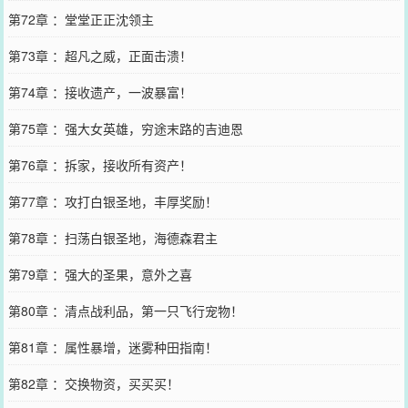
第72章 ：堂堂正正沈领主
第73章 ：超凡之威，正面击溃！
第74章 ：接收遗产，一波暴富！
第75章 ：强大女英雄，穷途末路的吉迪恩
第76章 ：拆家，接收所有资产！
第77章 ：攻打白银圣地，丰厚奖励！
第78章 ：扫荡白银圣地，海德森君主
第79章 ：强大的圣果，意外之喜
第80章 ：清点战利品，第一只飞行宠物！
第81章 ：属性暴增，迷雾种田指南！
第82章 ：交换物资，买买买！