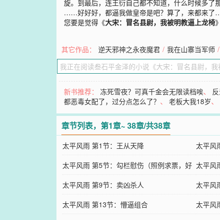
旋。到最后，连王衍自己都不知道，什么时候多了那么多
……好好好，都逼我做皇帝是吧？算了，来都来了…
您要是觉得《
大宋：冒名县尉，我被明教逼上龙椅
其它作品：
逆天邪神之永夜魔君
/
我在山寨当军师
/
新书推荐：
冻死雪夜？可真千金会无限读档唉
、
反
都恶毒女配了，过分点怎么了？
、
老板大我18岁
章节列表，第1章~ 38章/共38章
太平风雨 第1节：王从天降
太平风
太平风雨 第5节：勾栏慰伤（照例求票，好
太平风
戏开场了）
太平风雨 第9节：卖凶杀人
太平风
太平风雨 第13节：懵逼组合
太平风