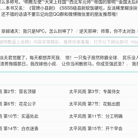
称号。“明教左使”“大宋上柱国”“西北军元帅”“帝国的黎明”“金国太后绯
…本书又名：《冒牌小县尉》《SSSS级县尉软饭硬吃，反派稀里糊涂
》还不错的话请不要忘记向您QQ群和微博微信里的朋友推荐哦！
穿越诸天：我只是NPC，怎么封神了？
/
逆天邪神：师尊，你不太对劲
派夫君觉醒了，每天都想弄死我
、
惊！一只兔子居然称霸全球
、
民乐没
、
渣男悔婚那日，我改嫁他小叔
、
让你当闲散驸马，你成至强武圣？
、
我
雨 第2节：冒名顶替
太平风雨 第3节：专属侍女
雨 第6节：花花公子
太平风雨 第7节：花魁出题
雨 第10节：实逼处此
太平风雨 第11节：分工明确
雨 第14节：白衣迷香
太平风雨 第15节：开个早会