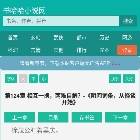
书哈哈小说网
搜索
首页
玄幻
武侠
都市
历史
网游
科幻
言情
其他
排行
完本
登录
追看新章节，下载本站客户端无广告APP
↓↓↓
字体
大
中
小
换手
关灯
第124章 相互一换，两难自解？-《阴间词条，从怪谈
开始》
上一章
目录
存书签
下一章
徐茂公盯着吴庆。