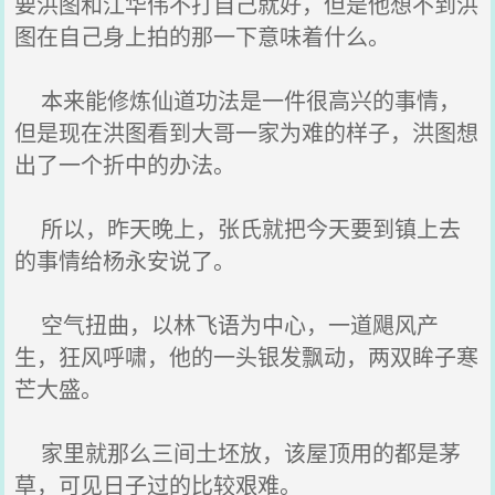
要洪图和江华伟不打自己就好，但是他想不到洪
图在自己身上拍的那一下意味着什么。
本来能修炼仙道功法是一件很高兴的事情，
但是现在洪图看到大哥一家为难的样子，洪图想
出了一个折中的办法。
所以，昨天晚上，张氏就把今天要到镇上去
的事情给杨永安说了。
空气扭曲，以林飞语为中心，一道飓风产
生，狂风呼啸，他的一头银发飘动，两双眸子寒
芒大盛。
家里就那么三间土坯放，该屋顶用的都是茅
草，可见日子过的比较艰难。