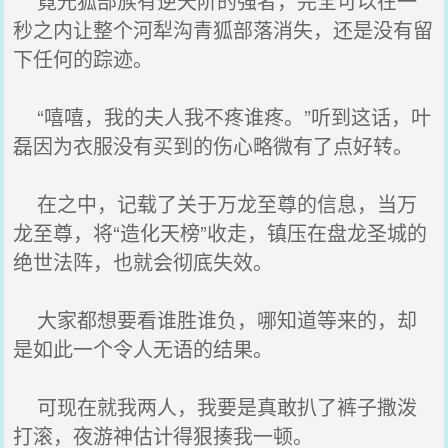
霓光狐部族有逆天阶的强者，完全可以在一
秒之内让整个河犁沟青狐部落消失，还是没有留
下任何的踪迹。
“嘻嘻，我的夫人我不疼谁疼。”听到这话，叶
磊因为衣服没有买到的伤心略微有了点好转。
在之中，记载了关于万龙至尊的信息，当万
龙至尊，将“造化天榜”收走，镇压在盘龙圣城的
绝世法阵，也就会彻底失效。
大家都想要看谁胜谁负，哪知道等来的，却
是如此一个令人无语的结果。
可现在就我两人，我要是真敢扒了裤子撒泼
打滚，夜游神估计得狠揍我一顿。