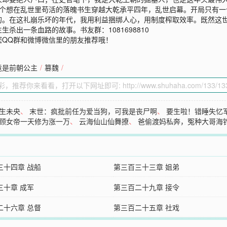
的只是个想在乱世里苟活的落魄书生穿越大乾承平四年，乱世启幕。开局只有
的。在这礼崩乐坏的年代，我用利益捆绑人心，用制度榨取效率。既然这
杀出一条血路的故事。书友群：1081698810
您QQ群和微博微信里的朋友推荐哦！
竟是前朝公主
/
篡魏
/
生未央
、
末世：疯批前任为爱当狗，可我是丧尸啊
、
要生啦！错睡失忆
顾女帝一天修为涨一万
、
云海仙山仙舞撩
、
爸偷渡妈私奔，冤种大哥海
三十四章 战船
第三百三十三章 姐弟
三十章 成军
第三百二十九章 接令
二十六章 总督
第三百二十五章 社戏