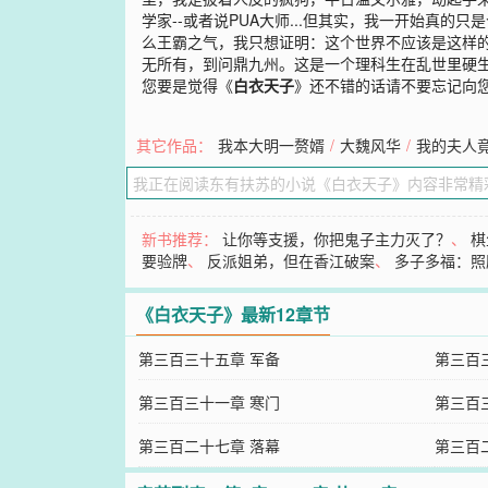
学家--或者说PUA大师...但其实，我一开始真
么王霸之气，我只想证明：这个世界不应该是这样
无所有，到问鼎九州。这是一个理科生在乱世里硬生生
您要是觉得《
白衣天子
》还不错的话请不要忘记向
其它作品：
我本大明一赘婿
/
大魏风华
/
我的夫人
新书推荐：
让你等支援，你把鬼子主力灭了？
、
棋
要验牌
、
反派姐弟，但在香江破案
、
多子多福：照
《白衣天子》最新12章节
第三百三十五章 军备
第三百
第三百三十一章 寒门
第三百
第三百二十七章 落幕
第三百