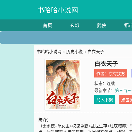
书哈哈小说网
首页
玄幻
武侠
都
书哈哈小说网
>
历史小说
> 白衣天子
白衣天子
作者：
东有扶苏
状态：连载
最新章节：
第三百三
加入书架
点击
简介：
（无系统+单女主+权谋争霸+乱世生存+班底培养
里，我是披着人皮的疯狗，平日温文尔雅，动起手