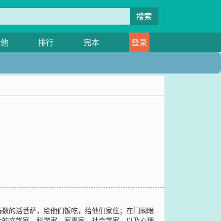
搜索
其他
排行
完本
登录
间凑数的活菩萨，给他们饭吃，给他们家住；在门阀眼
大的文学家、科学家、军事家、社会学家，以及心理