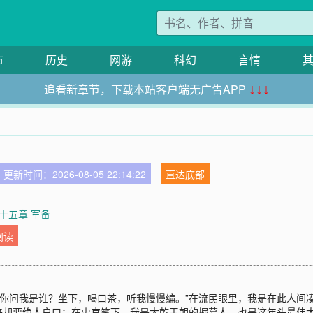
市
历史
网游
科幻
言情
追看新章节，下载本站客户端无广告APP
↓↓↓
更新时间：2026-08-05 22:14:22
直达底部
十五章 军备
阅读
）“你问我是谁？坐下，喝口茶，听我慢慢编。”在流民眼里，我是在此人
来却要绝人户口；在史官笔下，我是大乾王朝的掘墓人，也是这年头最伟