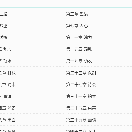
 生路
第三章 盐枭
 希望
第七章 人心
 试探
第十一章 魄力
章 乱心
第十五章 混乱
章 取水
第十九章 劝农
二章 打探
第二十三章 改制
六章 请柬
第二十七章 诗会
章 暗涌
第三十一章 拍卖
四章 丝织
第三十五章 启幕
八章 黑白
第三十九章 面谈
二章 远见
第四十三章 春耕