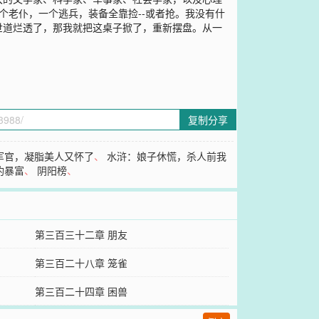
一个老仆，一个逃兵，装备全靠捡--或者抢。我没有什
世道烂透了，那我就把这桌子掀了，重新摆盘。从一
复制分享
军官，凝脂美人又怀了
、
水浒：娘子休慌，杀人前我
钓暴富
、
阴阳榜
、
第三百三十二章 朋友
第三百二十八章 笼雀
第三百二十四章 困兽