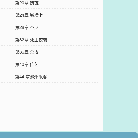
第20章 铸铳
第24章 城墙上
第28章 不退
第32章 死士夜袭
第36章 总攻
第40章 传艺
第44 章池州来客