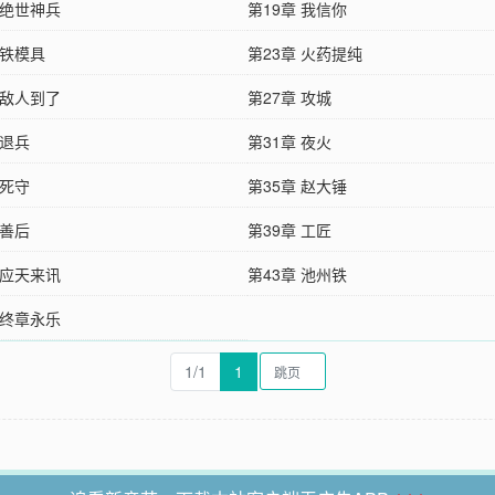
 绝世神兵
第19章 我信你
 铁模具
第23章 火药提纯
 敌人到了
第27章 攻城
 退兵
第31章 夜火
 死守
第35章 赵大锤
 善后
第39章 工匠
 应天来讯
第43章 池州铁
 终章永乐
1/1
1