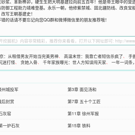
灰砂浆、革新榫卯，硬生生把大明基建拉向前五百年！他是帝王眼中的营
与防御工程助力靖难登基。永乐一朝，他修紫禁城、固北疆防线、改良宝
，改写王朝基建史！
不错的话请不要忘记向您QQ群和微博微信里的朋友推荐哦！
京：从租借男友开始当完美男神
、
高温末世：我靠亡者短信杀疯了
、
手
沉迷打怪
、
贪她入骨
、
千年家族曝光：世人方知误闯天家
、
一年一词条
 濠州城投军
第3章 面见汤和
战后封赏
第7章 五十个工匠
章石灰窑
第11章 徐州军报
章第一炉石灰
第15章 铁料