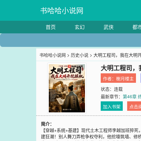
书哈哈小说网
首页
玄幻
武侠
都
书哈哈小说网
>
历史小说
> 大明工程司，我在大明
大明工程司，
作者：
榭月楼主
状态：连载
最新章节：
第46章
加入书架
点击
简介：
【穿越+系统+基建】现代土木工程师李越加班猝
建狂潮！别人舞刀弄枪争权夺利，他挖壕筑墙、修