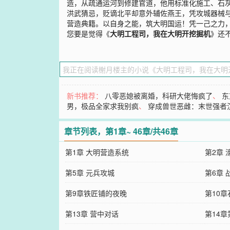
造，从疏通运河到修建官道，他用标准化施工、石
洪武猜忌，贬谪北平却意外辅佐燕王，凭攻城器械
营造典籍。以自身之能，筑大明国运！凭一己之力
您要是觉得《
大明工程司，我在大明开挖掘机
》还
新书推荐：
八零恶媳被离婚，科研大佬悔疯了
、
东
男，极品全家求我别疯
、
穿成兽世恶雌：末世强者
章节列表，第1章~ 46章/共46章
第1章 大明营造系统
第2章
第5章 元兵攻城
第6章 
第9章铁匠铺的夜晚
第10
第13章 营中对话
第14