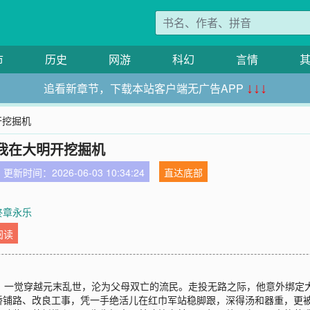
市
历史
网游
科幻
言情
追看新章节，下载本站客户端无广告APP
↓↓↓
开挖掘机
我在大明开挖掘机
更新时间：2026-06-03 10:34:24
直达底部
 终章永乐
阅读
死，一觉穿越元末乱世，沦为父母双亡的流民。走投无路之际，他意外绑定
桥铺路、改良工事，凭一手绝活儿在红巾军站稳脚跟，深得汤和器重，更