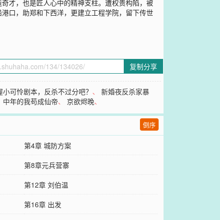
造奇才，也是匠人心中的精神支柱。遭权贵构陷，被
船港口，助郑和下西洋，更建立工程学院，留下传世
复制分享
握小可怜剧本，反杀不过分吧？
、
新婚夜反杀家暴
，中年的我苟成仙帝
、
京欲烬晚
、
倒序
第4章 城防方案
第8章元兵营寨
第12章 刘伯温
第16章 出发