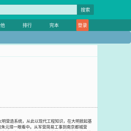
搜索
其他
排行
完本
登录
大明营造系统，从此以现代工程知识，在大明掀起基
被朱元璋一眼看中。从军营简易工事到南京都城营