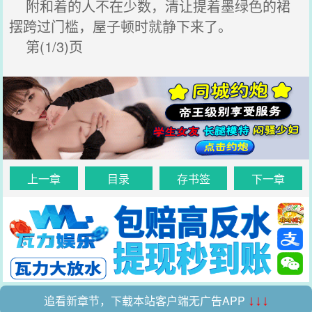
附和着的人不在少数，清让提着墨绿色的裙
摆跨过门槛，屋子顿时就静下来了。
第(1/3)页
上一章
目录
存书签
下一章
追看新章节，下载本站客户端无广告APP
↓↓↓