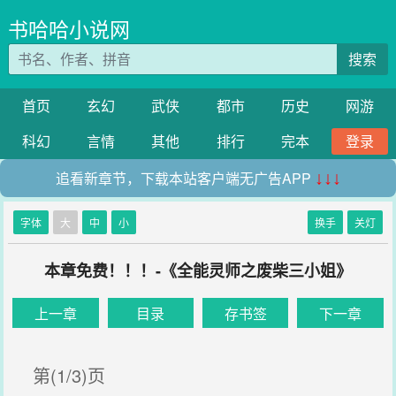
书哈哈小说网
搜索
首页
玄幻
武侠
都市
历史
网游
科幻
言情
其他
排行
完本
登录
追看新章节，下载本站客户端无广告APP
↓↓↓
字体
大
中
小
换手
关灯
本章免费！！！-《全能灵师之废柴三小姐》
上一章
目录
存书签
下一章
第(1/3)页