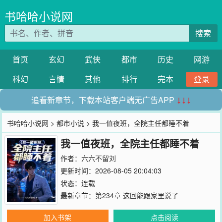
书哈哈小说网
搜索
首页
玄幻
武侠
都市
历史
网游
科幻
言情
其他
排行
完本
登录
追看新章节，下载本站客户端无广告APP
↓↓↓
书哈哈小说网
>
都市小说
> 我一值夜班，全院主任都睡不着
我一值夜班，全院主任都睡不着
作者：
六六不留刘
更新时间：2026-08-05 20:04:03
状态：连载
最新章节：
第234章 这回能跟家里说了
加入书架
点击阅读