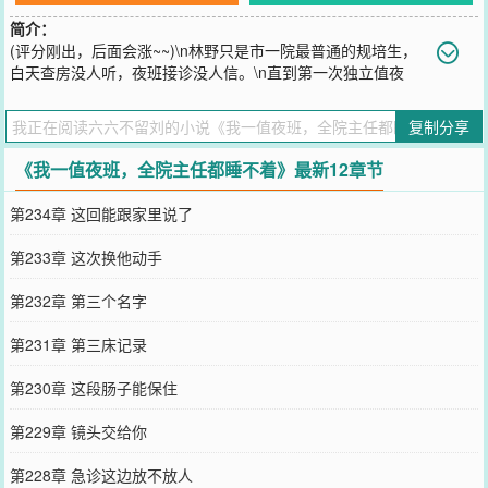
简介：
(评分刚出，后面会涨~~)\n林野只是市一院最普通的规培生，
白天查房没人听，夜班接诊没人信。\n直到第一次独立值夜
班，他眼前弹出一行提示：\n【普通胃痛？主动脉夹层风险97%。】
\n【死亡倒计时：42分钟。】\n上级让他别折腾，护士劝他别担责，
复制分享
病人家属骂他小题大做。\n林野却一通电话打醒了心外主任。\n从那
晚开始，市一院流传一句话：\n白天可以不认识林野，夜里千万别关
《我一值夜班，全院主任都睡不着》最新12章节
机。\n因为他一值夜班，全院主任都睡不着。
您要是觉得《
我一值夜班，全院主任都睡不着
》还不错的话请不要忘
第234章 这回能跟家里说了
记向您QQ群和微博微信里的朋友推荐哦！
第233章 这次换他动手
第232章 第三个名字
第231章 第三床记录
第230章 这段肠子能保住
第229章 镜头交给你
第228章 急诊这边放不放人