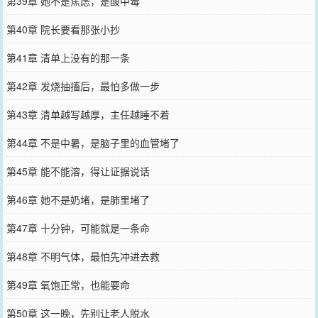
第39章 她不是焦虑，是酸中毒
第40章 院长要看那张小抄
第41章 清单上没有的那一条
第42章 发烧抽搐后，最怕多做一步
第43章 清单越写越厚，主任越睡不着
第44章 不是中暑，是脑子里的血管堵了
第45章 能不能溶，得让证据说话
第46章 她不是奶堵，是肺里堵了
第47章 十分钟，可能就是一条命
第48章 不明气体，最怕先冲进去救
第49章 氧饱正常，也能要命
第50章 这一晚，先别让老人脱水