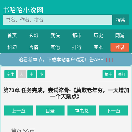
书哈哈小说网
搜索
首页
玄幻
武侠
都市
历史
网游
科幻
言情
其他
排行
完本
登录
追看新章节，下载本站客户端无广告APP
↓↓↓
字体
大
中
小
换手
关灯
第73章 任务完成，尝试淬骨-《莫欺老年穷，一天增加
一个天赋点》
上一章
目录
存书签
下一章
第(1/3)页