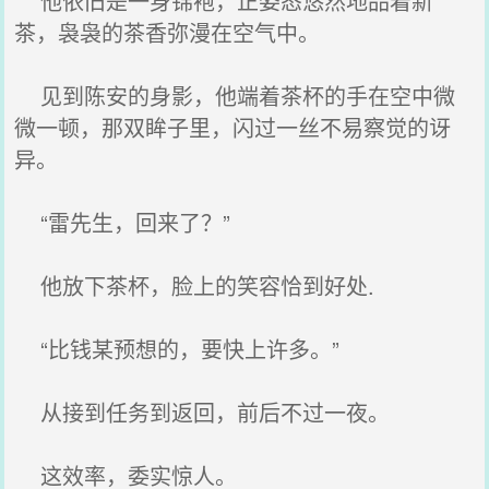
他依旧是一身锦袍，正姿态悠然地品着新
茶，袅袅的茶香弥漫在空气中。
见到陈安的身影，他端着茶杯的手在空中微
微一顿，那双眸子里，闪过一丝不易察觉的讶
异。
“雷先生，回来了？”
他放下茶杯，脸上的笑容恰到好处.
“比钱某预想的，要快上许多。”
从接到任务到返回，前后不过一夜。
这效率，委实惊人。