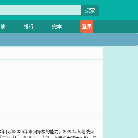
搜索
其他
排行
完本
登录
代和2025年来回穿梭的能力。2025年各地战火
夏工业落后，但食品，蔬菜，水果纯天然无污染，没