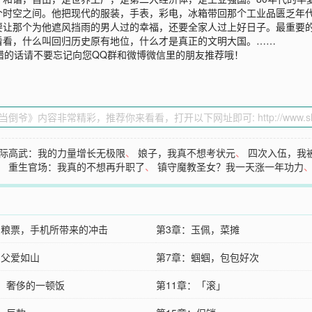
个时空之间。他把现代的服装，手表，彩电，冰箱带回那个工业品匮乏年代
要让那个为他遮风挡雨的男人过的幸福，还要全家人过上好日子。最重要的
看看，什么叫回归历史原有地位，什么才是真正的文明大国。……
错的话请不要忘记向您QQ群和微博微信里的朋友推荐哦！
际高武：我的力量增长无极限
、
娘子，我真不想考状元
、
四次入伍，我
、
重生官场：我真的不想再升职了
、
镇守魔教圣女？我一天涨一年功力
：粮票，手机所带来的冲击
第3章：玉佩，菜摊
：父爱如山
第7章：蝈蝈，包包好次
章：奢侈的一顿饭
第11章：「滚」