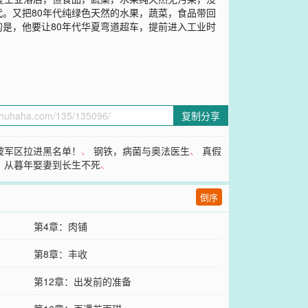
。又把80年代纯绿色天然的水果，蔬菜，食品带回
是，他要让80年代华夏弯道超车，提前进入工业时
复制分享
被军区拉进黑名单！
、
钢铁，病菌与奥法医生
、
真假
、
从暮年娶妻到长生不死
、
倒序
第4章：肉铺
第8章：丰收
第12章：出发前的准备