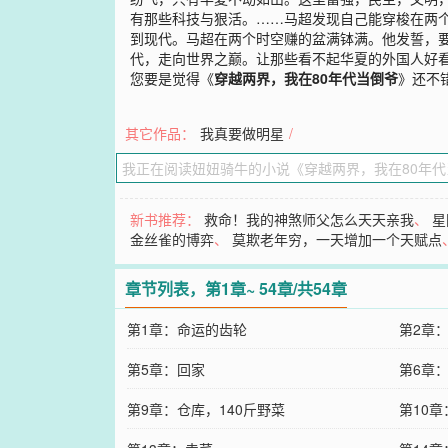
有那些科技与狠活。……马超发现自己能穿梭在两
到现代。马超在两个时空赚的盆满钵满。他发誓，
代，走向世界之巅。让那些看不起华夏的外国人好
您要是觉得《
穿越两界，我在80年代当倒爷
》还不
其它作品：
我真要做明星
/
新书推荐：
救命！我的神煞师父怎么天天亲我
、
星
金丝雀的博弈
、
莫欺老年穷，一天增加一个天赋点
章节列表，第1章~ 54章/共54章
第1章：命运的齿轮
第2章
第5章：回家
第6章
第9章：仓库，140斤野菜
第10