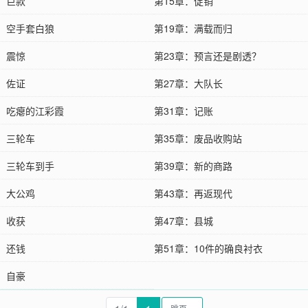
章：巨款
第15章：促销
章：空手套白狼
第19章：满载而归
章：震惊
第23章：预言还是剧透？
章：佐证
第27章：大队长
章：吃瘪的江彩霞
第31章：记账
章：三轮车
第35章：废品收购站
章：三轮车到手
第39章：新的商路
章：大公鸡
第43章：再返现代
章：收获
第47章：县城
章：还钱
第51章：10件的确良衬衣
章：自豪