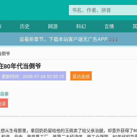
市
历史
网游
科幻
言情
追看新章节，下载本站客户端无广告APP
↓↓↓
当倒爷
在80年代当倒爷
更新时间：2026-07-24 00:35:15
直达底部
：自豪
阅读
只想从生母那里，拿回奶奶留给他的玉佩卖了给父亲治腿，却意外获得了80年
，和谐，自由，是世界工厂，是第二大经济体，是工业强国。80年代的华