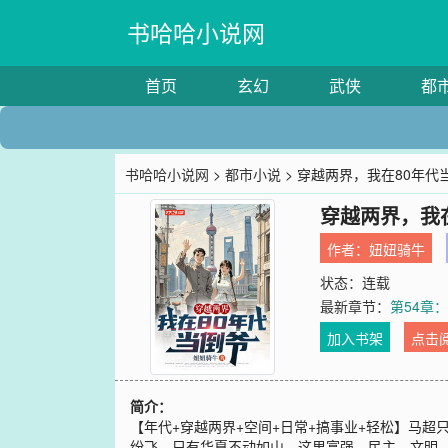
书哈哈小说网
首页
玄幻
武侠
都
书哈哈小说网
>
都市小说
> 穿越两界，我在80年代
穿越两界，我
作者：
妞妞骑牛
状态：连载
最新章节：
第54章
加入书架
点击
简介：
【年代+穿越两界+空间+日常+搞事业+轻松】马超
纷飞，只有华夏不动如山。这里富强，民主，文明