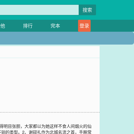
搜索
其他
排行
完本
登录
美得明目张胆，大家都以为她这样不食人间烟火的仙
不驯的类型。2、谢砚礼作为北城名流之首，手腕常