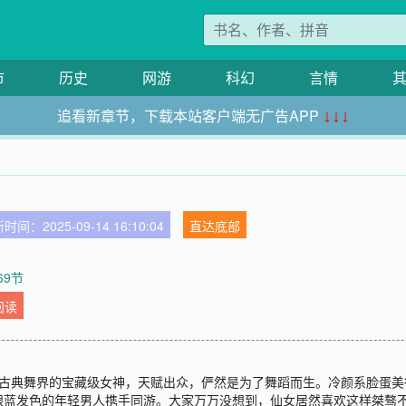
市
历史
网游
科幻
言情
追看新章节，下载本站客户端无广告APP
↓↓↓
时间：2025-09-14 16:10:04
直达底部
69节
阅读
为古典舞界的宝藏级女神，天赋出众，俨然是为了舞蹈而生。冷颜系脸蛋
银蓝发色的年轻男人携手同游。大家万万没想到，仙女居然喜欢这样桀骜