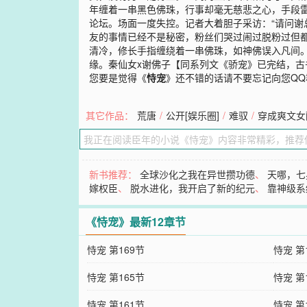
年缠着一串黑色佛珠，行事却毫无慈悲之心，手段
论坛。场面一度失控。记者大着胆子采访：“请问谢
友的事情已经不是秘密，粉丝们哭过闹过脱粉过但都
清冷，修长手指缠绕着一串佛珠，如神佛误入凡间。
缘。秦仙女x谢佛子【同系列文《骄宠》已完结，古
您要是觉得《
恃宠
》还不错的话请不要忘记向您Q
其它作品：
荒唐
/
公开[娱乐圈]
/
难驭
/
穿成爽文女
新书推荐：
全球沙化之我在异世攒功德
、
天哪，七
嫁权臣
、
脱水进化，我开启了新的纪元
、
靠神级系
《恃宠》最新12章节
恃宠 第169节
恃宠 第
恃宠 第165节
恃宠 第
恃宠 第161节
恃宠 第