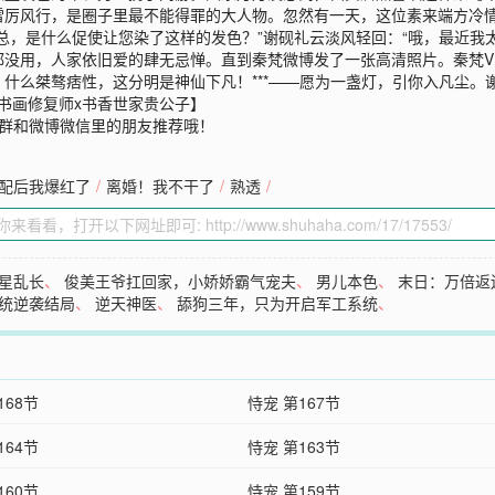
雷厉风行，是圈子里最不能得罪的大人物。忽然有一天，这位素来端方冷
总，是什么促使让您染了这样的发色？”谢砚礼云淡风轻回：“哦，最近我
没用，人家依旧爱的肆无忌惮。直到秦梵微博发了一张高清照片。秦梵V：
什么桀骜痞性，这分明是神仙下凡！***——愿为一盏灯，引你入凡尘。
书画修复师x书香世家贵公子】
Q群和微博微信里的朋友推荐哦！
配后我爆红了
/
离婚！我不干了
/
熟透
/
星乱长
、
俊美王爷扛回家，小娇娇霸气宠夫
、
男儿本色
、
末日：万倍返
统逆袭结局
、
逆天神医
、
舔狗三年，只为开启军工系统
、
168节
恃宠 第167节
164节
恃宠 第163节
160节
恃宠 第159节