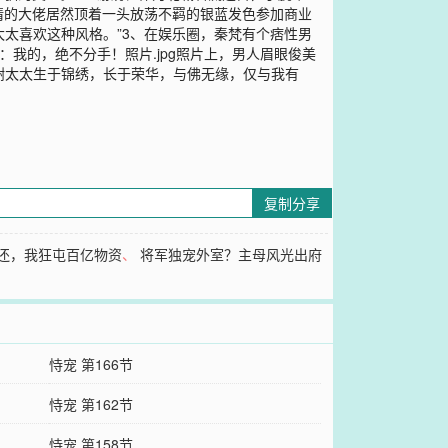
情的大佬居然顶着一头放荡不羁的银蓝发色参加商业
太太喜欢这种风格。”3、在娱乐圈，秦梵有个痞性男
我的，绝不分手！照片.jpg照片上，男人眉眼俊美
谢太太生于锦绣，长于荣华，与佛无缘，仅与我有
复制分享
还，我狂屯百亿物资
、
将军独宠外室？主母风光出府
恃宠 第166节
恃宠 第162节
恃宠 第158节