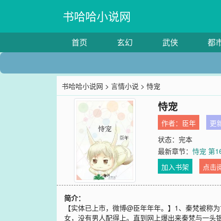
书哈哈小说网
首页
玄幻
武侠
都
书哈哈小说网
>
言情小说
> 恃宠
恃宠
作者：
臣年
更新
状态：完本
最新章节：
恃宠 第1
加入书架
点击
简介：
【实体已上市，微博@臣年年年。】1、秦梵被称
女，没有男人配得上。直到网上爆出来秦梵与一头