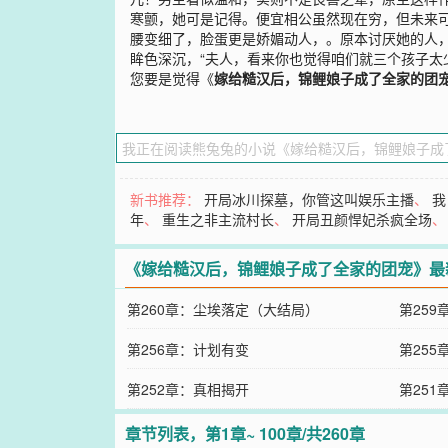
寒颤，她可是记得。便宜相公虽然现在穷，但未来
腰变细了，脸蛋更是娇媚动人，。原本讨厌她的人，
眸色深沉，“夫人，看来你也觉得咱们就三个孩子太
您要是觉得《
嫁给糙汉后，锦鲤娘子成了全家的团
新书推荐：
开局冰川探墓，你管这叫娱乐主播
、
我
年
、
重生之非主流村长
、
开局丑颜悍妃杀疯全场
《嫁给糙汉后，锦鲤娘子成了全家的团宠》最
第260章：尘埃落定（大结局）
第25
第256章：计划有变
第255
第252章：真相揭开
第25
章节列表，第1章~ 100章/共260章