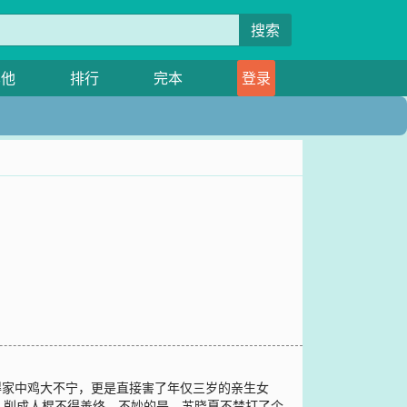
搜索
其他
排行
完本
登录
得家中鸡大不宁，更是直接害了年仅三岁的亲生女
，削成人棍不得善终。不妙的是，苏晓夏不禁打了个