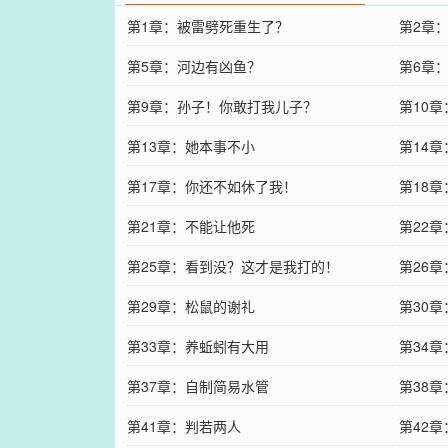
第1章：被雷劈死重生了？
第2章
第5章：河边有凶鱼？
第6章
第9章：孙子！你敢打我儿子？
第10
第13章：她本事不小
第14
第17章：你还不如休了我！
第18
第21章：不能让他死
第22
第25章：看到没？这才是我打的！
第26
第29章：松鼠的谢礼
第30
第33章：养蚯蚓有大用
第34
第37章：自制简易水管
第38
第41章：判若两人
第42