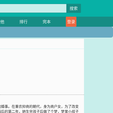
搜索
其他
排行
完本
登录
的婚事。在重农抑商的朝代，身为商户女，为了改变
婚后的第二年，她生完孩子后做了个梦，梦里小叔子