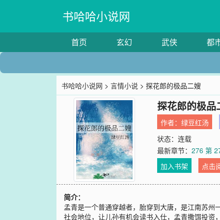
书哈哈小说网
首页
玄幻
武侠
都
书哈哈小说网
>
言情小说
> 探花郎的极品二嫂
探花郎的极品
作者：
绿豆红汤
状态：连载
最新章节：
276 第 2
加入书架
点击
简介：
孟青是一个普通穿越者，胎穿到大唐，是江南苏州
社会地位，让儿孙有机会读书入仕，孟青撒饵投资