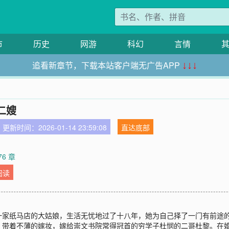
市
历史
网游
科幻
言情
追看新章节，下载本站客户端无广告APP
↓↓↓
二嫂
更新时间：2026-01-14 23:59:08
直达底部
76 章
阅读
一家纸马店的大姑娘，生活无忧地过了十八年，她为自己择了一门有前途
，带着不薄的嫁妆，嫁给崇文书院常得冠首的穷学子杜悯的二哥杜黎。在