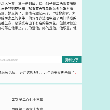
受众人唾弃。其一是刻薄，给小叔子花二两银要嚷嚷
其三是骂她搅家精，拐着丈夫杜黎跟亲爹亲娘对着
景，她又笑了，事情有趣起来了。**杜黎家穷，为
都成为家里的老牛，他想尽办法暗中毁了两门将成的
极善生意，是瑞光寺山下有名的带刺花。但她对他没
的花落在他手上，扎的是他，疼的是他，他乐意，他
复制分享
陆玩家论坛
、
开启透视眼后，九个绝美女神杀疯了
、
273 第二百七十三章
269 第二百六十九章