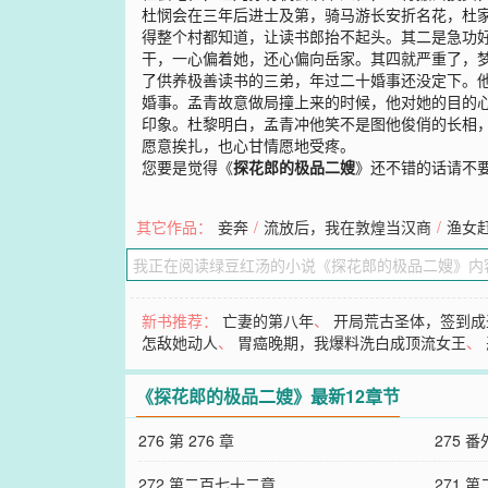
杜悯会在三年后进士及第，骑马游长安折名花，杜
得整个村都知道，让读书郎抬不起头。其二是急功
干，一心偏着她，还心偏向岳家。其四就严重了，梦
了供养极善读书的三弟，年过二十婚事还没定下。
婚事。孟青故意做局撞上来的时候，他对她的目的
印象。杜黎明白，孟青冲他笑不是图他俊俏的长相
愿意挨扎，也心甘情愿地受疼。
您要是觉得《
探花郎的极品二嫂
》还不错的话请不
其它作品：
妾奔
/
流放后，我在敦煌当汉商
/
渔女
新书推荐：
亡妻的第八年
、
开局荒古圣体，签到成
怎敌她动人
、
胃癌晚期，我爆料洗白成顶流女王
、
《探花郎的极品二嫂》最新12章节
276 第 276 章
275 
272 第二百七十二章
271 