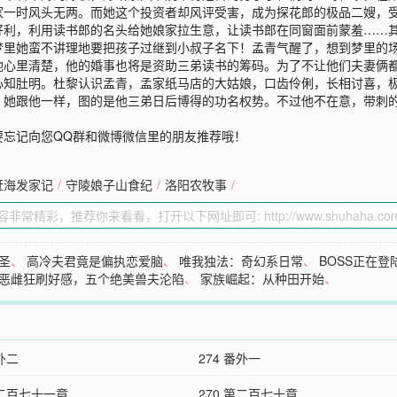
家一时风头无两。而她这个投资者却风评受害，成为探花郎的极品二嫂，
好利，利用读书郎的名头给她娘家拉生意，让读书郎在同窗面前蒙羞……
里她蛮不讲理地要把孩子过继到小叔子名下！孟青气醒了，想到梦里的场
他心里清楚，他的婚事也将是资助三弟读书的筹码。为了不让他们夫妻俩
心知肚明。杜黎认识孟青，孟家纸马店的大姑娘，口齿伶俐，长相讨喜，
，她跟他一样，图的是他三弟日后博得的功名权势。不过他不在意，带刺
要忘记向您QQ群和微博微信里的朋友推荐哦！
赶海发家记
/
守陵娘子山食纪
/
洛阳农牧事
/
圣
、
高冷夫君竟是偏执恋爱脑
、
唯我独法：奇幻系日常
、
BOSS正在登
恶雌狂刷好感，五个绝美兽夫沦陷
、
家族崛起：从种田开始
、
番外二
274 番外一
第二百七十一章
270 第二百七十章