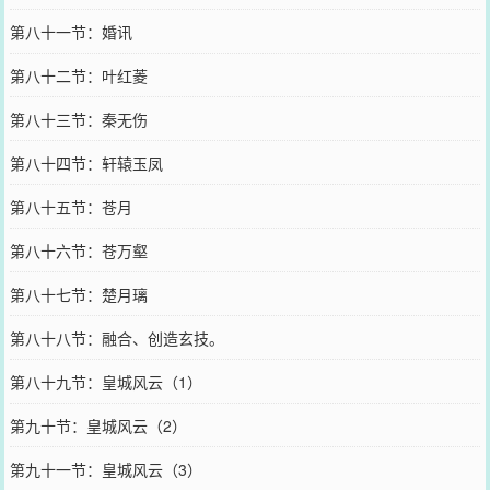
第八十一节：婚讯
第八十二节：叶红菱
第八十三节：秦无伤
第八十四节：轩辕玉凤
第八十五节：苍月
第八十六节：苍万壑
第八十七节：楚月璃
第八十八节：融合、创造玄技。
第八十九节：皇城风云（1）
第九十节：皇城风云（2）
第九十一节：皇城风云（3）