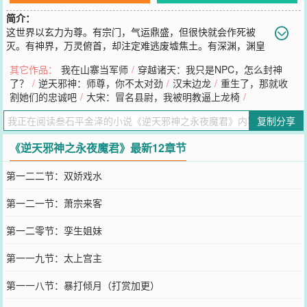
简介：
这世界以玄力为尊。有宗门，气运鼎盛，但很快就会作死被
灭。有神界，万灵俯首，却注定难逃废墟焦土。有深渊，渊皇
坐镇，奈何只想复活婆娘！黑暗终临、灭世将至……来到《逆天邪
其它作品：
我在山寨当军师
/
穿越诸天：我只是NPC，怎么封神
神》三十载的萧寒，唯有一柄捡来的破旧砍柴刀，锈迹斑斑，却斩得
了？
/
逆天邪神：师尊，你不太对劲
/
汉末边龙
/
重生了，那就收
开龙骨，劈得碎渊兽！“宗门？天骄？神明？”“不过一刀的事。”……
割她们的忠诚吧
/
大宋：冒名县尉，我被明教逼上龙椅
/
您要是觉得《
逆天邪神之永夜魔君
》还不错的话请不要忘记向您QQ群
和微博微信里的朋友推荐哦！
复制分享
《逆天邪神之永夜魔君》最新12章节
第一二二节：双娇戏水
第一二一节：萧宗来客
第一二零节：孪生姐妹
第一一九节：太上宫主
第一一八节：暴打倾月（打赏加更）