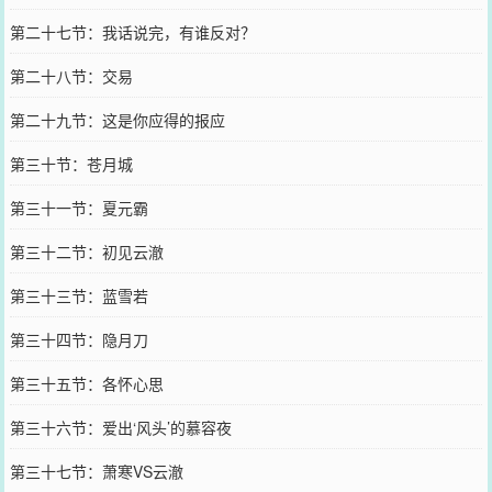
第二十七节：我话说完，有谁反对？
第二十八节：交易
第二十九节：这是你应得的报应
第三十节：苍月城
第三十一节：夏元霸
第三十二节：初见云澈
第三十三节：蓝雪若
第三十四节：隐月刀
第三十五节：各怀心思
第三十六节：爱出‘风头’的慕容夜
第三十七节：萧寒VS云澈