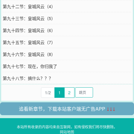
第九十二节：皇城风云（4）
第九十三节：皇城风云（5）
第九十四节：皇城风云（6）
第九十五节：皇城风云（7）
第九十六节：皇城风云（8）
第九十七节：现在，你归我了
第九十八节：搞什么？？？
1/2
1
2
追看新章节，下载本站客户端无广告APP
↓↓↓
本站所有收录的内容均来自互联网，如有侵权我们将尽快删除。
网站地图