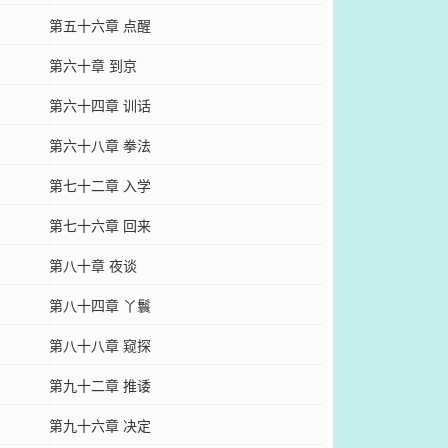
第五十六章 点醒
第六十章 到京
第六十四章 训话
第六十八章 拳法
第七十二章 入学
第七十六章 回来
第八十章 夜谈
第八十四章 丫鬟
第八十八章 窥探
第九十二章 推诿
第九十六章 决定