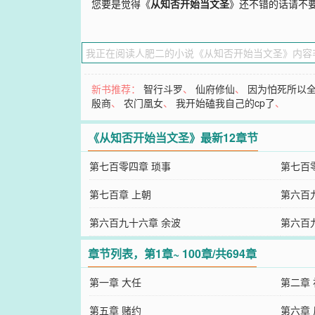
您要是觉得《
从知否开始当文圣
》还不错的话请不
新书推荐：
智行斗罗
、
仙府修仙
、
因为怕死所以
殷商
、
农门凰女
、
我开始磕我自己的cp了
、
《从知否开始当文圣》最新12章节
第七百零四章 琐事
第七百
第七百章 上朝
第六百
第六百九十六章 余波
第六百
章节列表，第1章~ 100章/共694章
第一章 大任
第二章
第五章 赌约
第六章