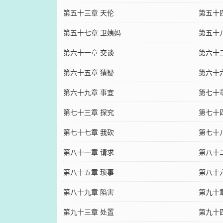
第五十三章 天伦
第五十
第五十七章 卫姨妈
第五十
第六十一章 交谈
第六十
第六十五章 猜疑
第六十
第六十九章 事宜
第七十
第七十三章 探究
第七十
第七十七章 我砍
第七十
第八十一章 请求
第八十
第八十五章 琐事
第八十
第八十九章 陷害
第九十
第九十三章 处置
第九十