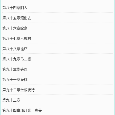
第八十四章阴人
第八十五章滚出去
第八十六章蛇岛
第八十七章六槐村
第八十八章诡店
第八十九章马二婆
第九十章剃头匠
第九十一章枭桃
第九十二章坐棺夜行
第九十三章
第九十四章那月光，真美