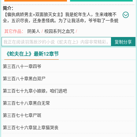
简介：
【偏执病娇男主+双面狼灭女主】我是蛇年生人，生来魂魄不
全，五识尽丧，还身患怪病。为了让我活命，爷爷取了一条蜕
皮化蛟的黑蟒内丹。我活了下来，但那蟒蛇从此也纠缠着我，化为一
其它作品：
阴美人
/
校园系列之血咒
/
个身穿黑衫长袍的男子……
您要是觉得《
蛇夫在上
》还不错的话请不要忘记向您QQ群和微博微信
复制分享
里的朋友推荐哦！
《蛇夫在上》最新12章节
第三百八十一章四爷
第三百八十章黑白双尸
第三百七十九章小娘娘，咱们逃吧
第三百七十八章黑白无常
第三百七十七章尸斑
第三百七十六章鼠上章猫哭丧