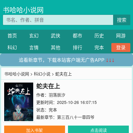
书哈哈小说网
搜索
首页
玄幻
武侠
都市
历史
网游
科幻
言情
其他
排行
完本
登录
追看新章节，下载本站客户端无广告APP
↓↓↓
书哈哈小说网
>
科幻小说
> 蛇夫在上
蛇夫在上
作者：
羽落辰汐
更新时间：2025-10-26 16:07:15
状态：完本
最新章节：
第三百八十一章四爷
加入书架
点击阅读