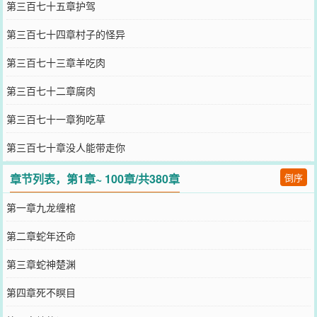
第三百七十五章护驾
第三百七十四章村子的怪异
第三百七十三章羊吃肉
第三百七十二章腐肉
第三百七十一章狗吃草
第三百七十章没人能带走你
章节列表，第1章~ 100章/共380章
倒序
第一章九龙缠棺
第二章蛇年还命
第三章蛇神楚渊
第四章死不瞑目