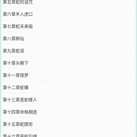
第五章蛇的诅咒
第六章羊入虎口
第七章蛇夫来临
第八章柳仙
第九章蛇谣
第十章头朝下
第十一章怪梦
第十二章蛇镯
第十三章恶蛇缠人
第十四章命格相连
第十五章蛇围宅
第十六章恶蛇勾魂