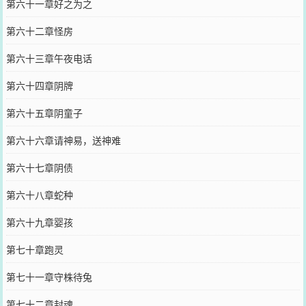
第六十一章好之为之
第六十二章怪房
第六十三章午夜电话
第六十四章阴牌
第六十五章阴童子
第六十六章请神易，送神难
第六十七章阴债
第六十八章蛇种
第六十九章婴孩
第七十章跑灵
第七十一章守株待兔
第七十二章封魂