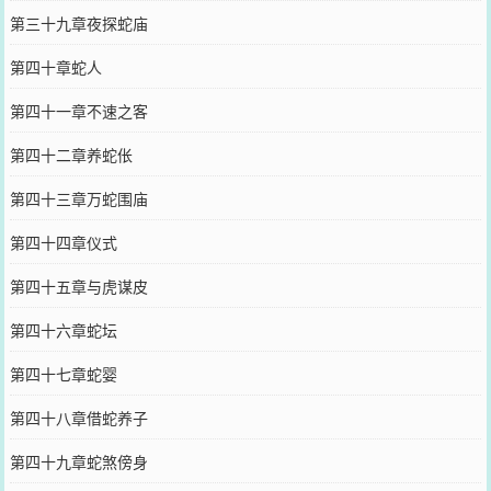
第三十九章夜探蛇庙
第四十章蛇人
第四十一章不速之客
第四十二章养蛇伥
第四十三章万蛇围庙
第四十四章仪式
第四十五章与虎谋皮
第四十六章蛇坛
第四十七章蛇婴
第四十八章借蛇养子
第四十九章蛇煞傍身