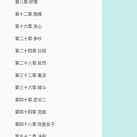
第八章.奸情
第十二章.隐情
第十六章.关心
第二十章.争吵
第二十四章.比较
第二十八章.处罚
第三十二章.羞涩
第三十六章.暗斗
第四十章.定论二
第四十四章.克敌
第四十八章.你是女子
第五十二章.决裂