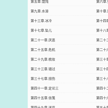
第五章.馄饨
第六章
第九章.水溶
第十章
第十三章.冰冷
第十四
第十七章.坠儿
第十八
第二十一章.厌恶
第二十
第二十五章.危机
第二十
第二十九章.梳妆
第三十
第三十三章.错过
第三十
第三十七章.扭伤
第三十
第四十一章.定论三
第四十
第四十五章.信笺
第四十
第四十九章.送花
第五十