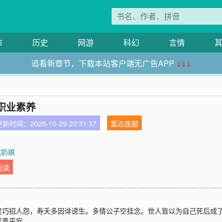
市
历史
网游
科幻
言情
追看新章节，下载本站客户端无广告APP
↓↓↓
职业素养
新时间：2025-10-29 20:31:37
直达底部
找奶娘
阅读
灵巧招人怨，寿夭多因诽谤生。多情公子空挂念。世人皆以为自己死后成
富贵平安。