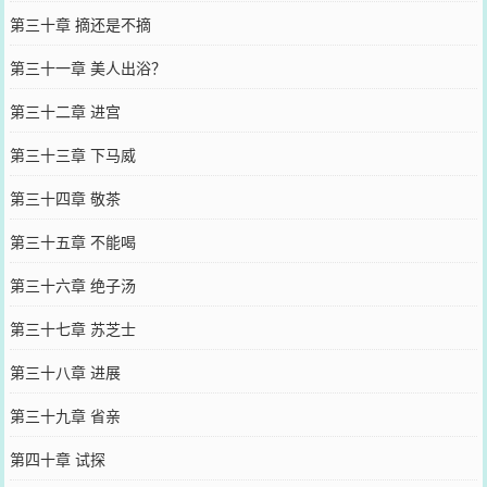
第三十章 摘还是不摘
第三十一章 美人出浴？
第三十二章 进宫
第三十三章 下马威
第三十四章 敬茶
第三十五章 不能喝
第三十六章 绝子汤
第三十七章 苏芝士
第三十八章 进展
第三十九章 省亲
第四十章 试探