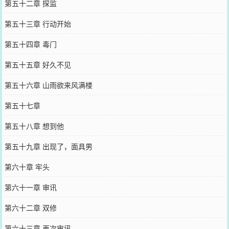
第五十二章 探监
第五十三章 行动开始
第五十四章 毒门
第五十五章 好久不见
第五十六章 山雨欲来风满楼
第五十七章
第五十八章 想到他
第五十九章 出现了，面具男
第六十章 牢头
第六十一章 审讯
第六十二章 双修
第六十三章 再次审讯