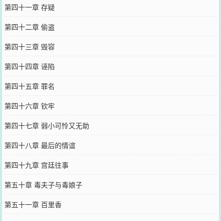
第四十一章 存疑
第四十二章 偷盗
第四十三章 毁容
第四十四章 诬陷
第四十五章 罪名
第四十六章 钦牢
第四十七章 弱小可怜又无助
第四十八章 最后的情谊
第四十九章 宫廷往事
第五十章 毒夫子与毒娘子
第五十一章 百里香