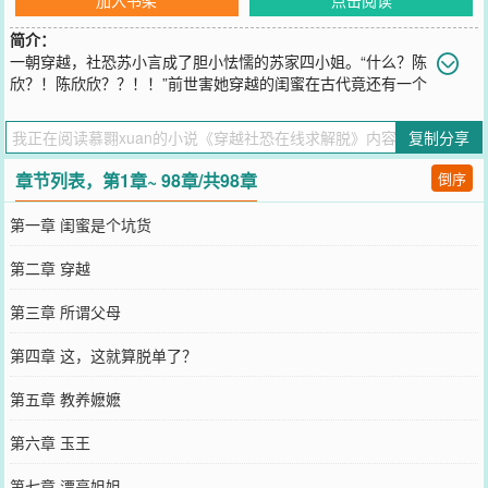
简介：
一朝穿越，社恐苏小言成了胆小怯懦的苏家四小姐。“什么？陈
欣？！陈欣欣？？！！”前世害她穿越的闺蜜在古代竟还有一个
翻版。“苏言，你枉顾女德女戒，至苏家颜面于不顾！”严厉的父亲不
知为何竟让苏小言心尖打颤，只觉得那双微眯的双眸中似有杀机闪
复制分享
过。苏府之中，母亲成为美丽的花瓶，生育机器，成了父亲的传话筒
与影子，沦陷在无法挣扎的泥沼之中。一道圣旨，将苏小言与当朝六
章节列表，第1章~ 98章/共98章
倒序
皇子的命运捆绑。失足少女配大龄单身傻皇子吗？这俗套的剧情，多
半是装傻。苏小言腹诽。社恐苏小言与懦弱四小姐到底有何关系？是
第一章 闺蜜是个坑货
前世今生，还是一段段纠葛不断的梦魇？“漂亮姐姐，我们成亲吧！”
为什么，心跳得如此厉害……
第二章 穿越
您要是觉得《
穿越社恐在线求解脱
》还不错的话请不要忘记向您QQ群
和微博微信里的朋友推荐哦！
第三章 所谓父母
第四章 这，这就算脱单了？
第五章 教养嬷嬷
第六章 玉王
第七章 漂亮姐姐