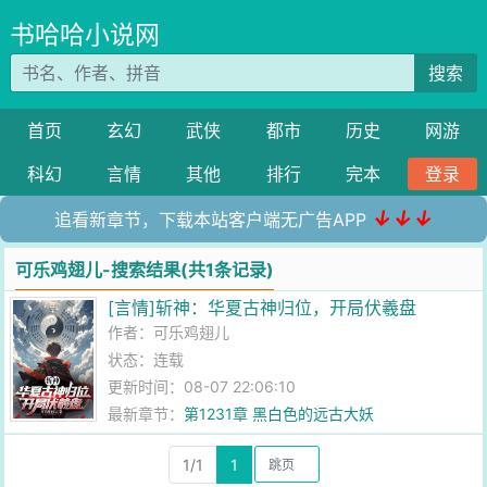
书哈哈小说网
搜索
首页
玄幻
武侠
都市
历史
网游
科幻
言情
其他
排行
完本
登录
↓↓↓
追看新章节，下载本站客户端无广告APP
可乐鸡翅儿-搜索结果(共1条记录)
[言情]斩神：华夏古神归位，开局伏羲盘
作者：
可乐鸡翅儿
状态：连载
更新时间：08-07 22:06:10
最新章节：
第1231章 黑白色的远古大妖
1/1
1