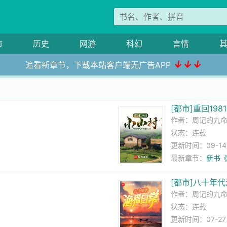
市
历史
网游
科幻
言情
↓↓↓
追看新章节，下载本站客户端无广告APP
[都市]重回198
作者：
周记的九
状态：连载
更新时间：09-14 1
最新章节：
新书
[都市]八十年
作者：
周记的九
状态：连载
更新时间：07-27 0