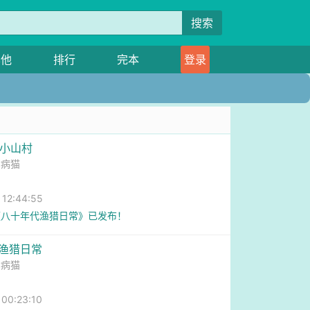
搜索
其他
排行
完本
登录
1小山村
命病猫
2:44:55
《八十年代渔猎日常》已发布！
代渔猎日常
命病猫
0:23:10