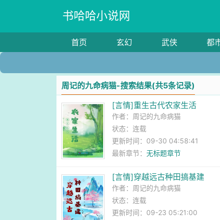
书哈哈小说网
首页
玄幻
武侠
都
周记的九命病猫-搜索结果(共5条记录)
[言情]重生古代农家生活
作者：
周记的九命病猫
状态：连载
更新时间：09-30 04:58:41
最新章节：
无标题章节
[言情]穿越远古种田搞基建
作者：
周记的九命病猫
状态：连载
更新时间：09-23 05:21:00