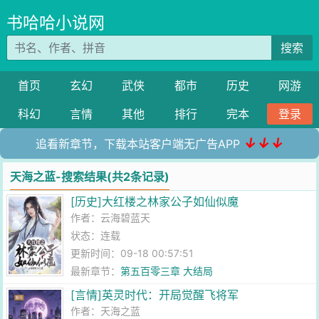
书哈哈小说网
搜索
首页
玄幻
武侠
都市
历史
网游
科幻
言情
其他
排行
完本
登录
↓↓↓
追看新章节，下载本站客户端无广告APP
天海之蓝-搜索结果(共2条记录)
[历史]大红楼之林家公子如仙似魔
作者：
云海碧蓝天
状态：连载
更新时间：09-18 00:57:51
最新章节：
第五百零三章 大结局
[言情]英灵时代：开局觉醒飞将军
作者：
天海之蓝