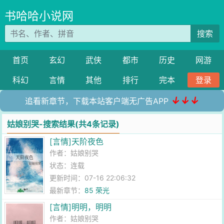
书哈哈小说网
搜索
首页
玄幻
武侠
都市
历史
网游
科幻
言情
其他
排行
完本
登录
↓↓↓
追看新章节，下载本站客户端无广告APP
姑娘别哭-搜索结果(共4条记录)
[言情]天阶夜色
作者：
姑娘别哭
状态：连载
更新时间：07-16 22:06:32
最新章节：
85 荣光
[言情]明明，明明
作者：
姑娘别哭