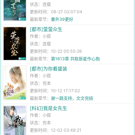
状态：连载
更新时间：08-27 02:07:04
最新章节：
番外39更好
[都市]萤萤众生
作者：
小叙
状态：连载
更新时间：10-22 05:55:26
最新章节：
第1613章 共取辰星作心抱
[都市]为你着盛装
作者：
小叙
状态：完本
更新时间：10-12 17:17:02
最新章节：
谢一路支持，文文完结
[科幻]我是女先生
作者：
小叙
状态：完本
更新时间：12-02 03:49:21