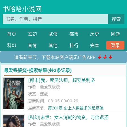
书哈哈小说网
搜索
首页
玄幻
武侠
都市
历史
网游
科幻
言情
其他
排行
完本
登录
↓↓↓
追看新章节，下载本站客户端无广告APP
最爱铁板烧-搜索结果(共2条记录)
[都市]我，死灵法师，超爱美利坚
作者：
最爱铁板烧
状态：连载
更新时间：08-05 00:00:26
最新章节：
第201章 史上人数最多的超级碗
[科幻]末世：女人消耗的物资，万倍返还
作者：
最爱铁板烧