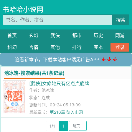
书哈哈小说网
搜索
首页
玄幻
武侠
都市
历史
网游
科幻
言情
其他
排行
完本
登录
↓↓↓
追看新章节，下载本站客户端无广告APP
池冰魄-搜索结果(共1条记录)
[武侠]女修她只有亿点点底牌
作者：
池冰魄
状态：连载
更新时间：09-24 05:13:09
最新章节：
第216章 坠入山洞
1/1
1