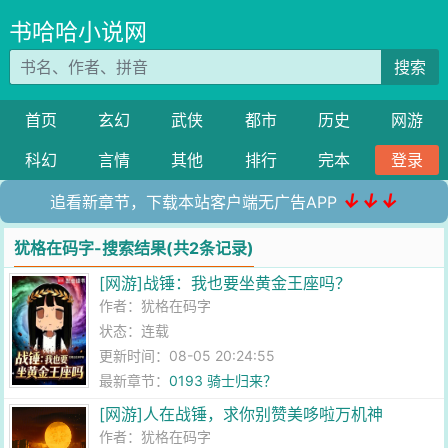
书哈哈小说网
搜索
首页
玄幻
武侠
都市
历史
网游
科幻
言情
其他
排行
完本
登录
↓↓↓
追看新章节，下载本站客户端无广告APP
犹格在码字-搜索结果(共2条记录)
[网游]战锤：我也要坐黄金王座吗？
作者：
犹格在码字
状态：连载
更新时间：08-05 20:24:55
最新章节：
0193 骑士归来？
[网游]人在战锤，求你别赞美哆啦万机神
作者：
犹格在码字