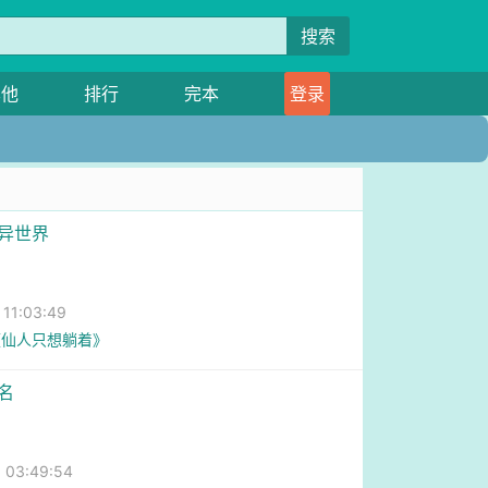
搜索
其他
排行
完本
登录
发异世界
1:03:49
《仙人只想躺着》
名
03:49:54