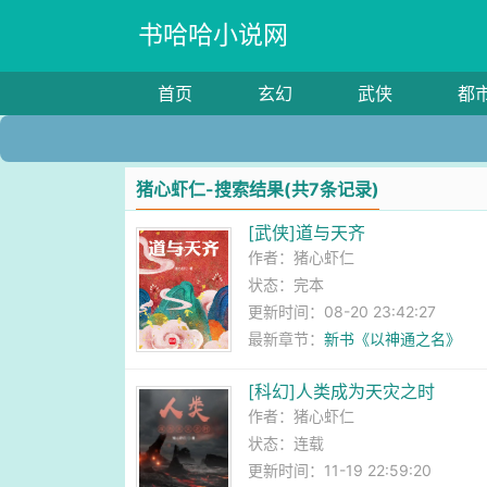
书哈哈小说网
首页
玄幻
武侠
都
猪心虾仁-搜索结果(共7条记录)
[武侠]道与天齐
作者：
猪心虾仁
状态：完本
更新时间：08-20 23:42:27
最新章节：
新书《以神通之名》
[科幻]人类成为天灾之时
作者：
猪心虾仁
状态：连载
更新时间：11-19 22:59:20