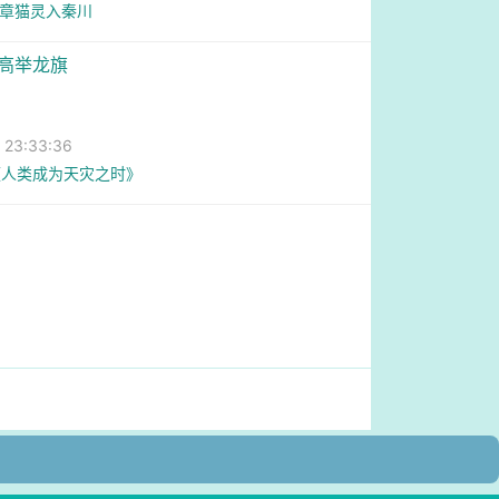
6章猫灵入秦川
界高举龙旗
23:33:36
《人类成为天灾之时》