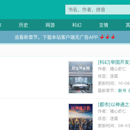
市
历史
网游
科幻
言情
↓↓↓
追看新章节，下载本站客户端无广告APP
[科幻]举国开
作者：
猪心虾仁
状态：连载
更新时间：10-08 1
最新章节：
新书
[都市]以神通之
作者：
猪心虾仁
状态：连载
更新时间：08-03 