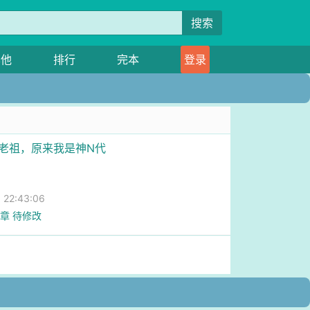
搜索
其他
排行
完本
登录
我老祖，原来我是神N代
22:43:06
4章 待修改