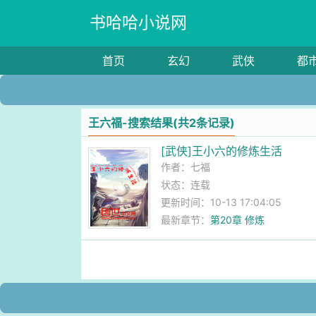
书哈哈小说网
首页
玄幻
武侠
都
王六福-搜索结果(共2条记录)
[武侠]王小六的修炼生活
作者：
七福
状态：连载
更新时间：10-13 17:04:05
最新章节：
第20章 修炼