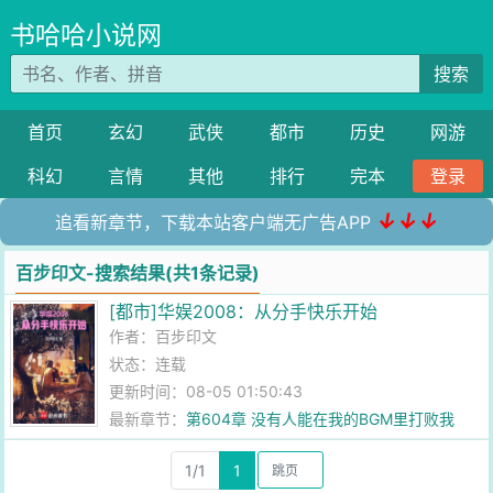
书哈哈小说网
搜索
首页
玄幻
武侠
都市
历史
网游
科幻
言情
其他
排行
完本
登录
↓↓↓
追看新章节，下载本站客户端无广告APP
百步印文-搜索结果(共1条记录)
[都市]华娱2008：从分手快乐开始
作者：
百步印文
状态：连载
更新时间：08-05 01:50:43
最新章节：
第604章 没有人能在我的BGM里打败我
1/1
1