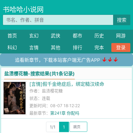
书哈哈小说网
搜索
首页
玄幻
武侠
都市
历史
网游
科幻
言情
其他
排行
完本
登录
↓↓↓
追看新章节，下载本站客户端无广告APP
盐渍樱花糖-搜索结果(共1条记录)
[言情]假千金绝症后，绑定糙汉续命
作者：
盐渍樱花糖
状态：连载
更新时间：08-07 18:12:22
最新章节：
第241章 你配吗
1/1
1