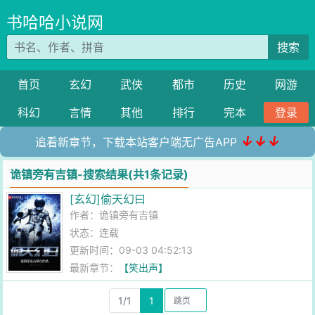
书哈哈小说网
搜索
首页
玄幻
武侠
都市
历史
网游
科幻
言情
其他
排行
完本
登录
↓↓↓
追看新章节，下载本站客户端无广告APP
诡镇旁有吉镇-搜索结果(共1条记录)
[玄幻]偷天幻曰
作者：
诡镇旁有吉镇
状态：连载
更新时间：09-03 04:52:13
最新章节：
【笑出声】
1/1
1