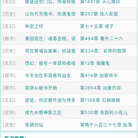
[玄幻]
词条
被逐出宗门后，师尊师姐
第1461章 天心烙印
[历史]
后悔终生
让你代写情书，你落笔惊
第357章 佳人赴宴
[玄幻]
哭大儒？
命定之绊
第七十五章 戒子
[都市]
重回现在：诸葛丞相，请
第494章 番外二十六
[历史]
注意保胎
苟在黄埔当废柴，抗战我
第334章：名将的圆滑
[玄幻]
无敌了！
西幻：我有一本冒险者指
第12章 海魔鬼
[都市]
南
今天也在军营卷死战友
第418章 加密命令
[都市]
官场从秘书开始
第2664章 凶象仍存
[玄幻]
逆徒，你还要忤逆为师多
第1188章 石娲娘娘
[武侠]
少次？
成为乡野神医之后
第530章 失踪的小花儿
[武侠]
青葫剑仙
第两千八百三十七章 坠落