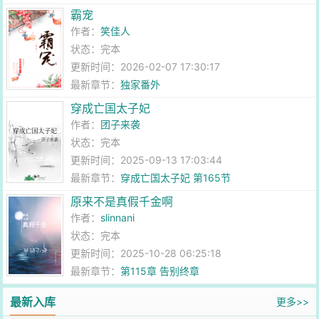
霸宠
作者：
笑佳人
状态：完本
更新时间：2026-02-07 17:30:17
最新章节：
独家番外
穿成亡国太子妃
作者：
团子来袭
状态：完本
更新时间：2025-09-13 17:03:44
最新章节：
穿成亡国太子妃 第165节
原来不是真假千金啊
作者：
slinnani
状态：完本
更新时间：2025-10-28 06:25:18
最新章节：
第115章 告别终章
最新入库
更多>>