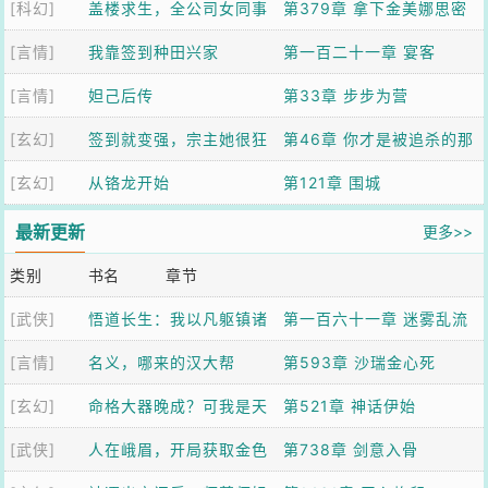
[科幻]
了
盖楼求生，全公司女同事
边吃瓜升级
第379章 拿下金美娜思密
[言情]
求我带飞
我靠签到种田兴家
达！
第一百二十一章 宴客
[言情]
妲己后传
第33章 步步为营
[玄幻]
签到就变强，宗主她很狂
第46章 你才是被追杀的那
[玄幻]
从铬龙开始
个
第121章 围城
最新更新
更多>>
类别
书名
章节
[武侠]
悟道长生：我以凡躯镇诸
第一百六十一章 迷雾乱流
[言情]
天
名义，哪来的汉大帮
第593章 沙瑞金心死
[玄幻]
命格大器晚成？可我是天
第521章 神话伊始
[武侠]
才啊！
人在峨眉，开局获取金色
第738章 剑意入骨