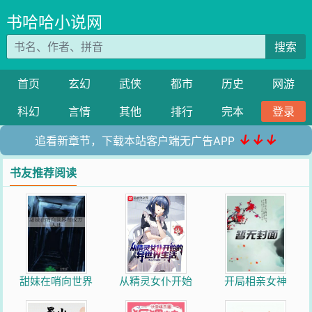
书哈哈小说网
搜索
首页
玄幻
武侠
都市
历史
网游
科幻
言情
其他
排行
完本
登录
↓↓↓
追看新章节，下载本站客户端无广告APP
书友推荐阅读
甜妹在哨向世界
从精灵女仆开始
开局相亲女神
苟成万人迷
的异世界生活
捕，获独孤九剑