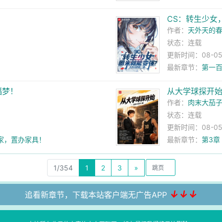
CS：转生少女
作者：
天外天的
状态：连载
更新时间：08-05 
最新章节：
第一百
福梦！
从大学球探开
作者：
肉末大茄
状态：连载
更新时间：08-05 1
家，置办家具！
最新章节：
第3章
1/354
1
2
3
»
↓↓↓
追看新章节，下载本站客户端无广告APP