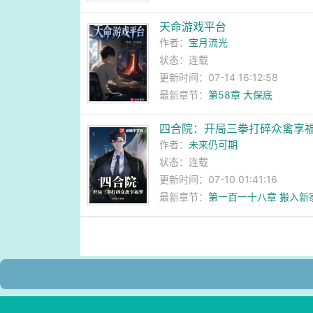
天命游戏平台
作者：
宝月流光
状态：连载
更新时间：07-14 16:12:58
最新章节：
第58章 大保底
四合院：开局三拳打碎众禽享
作者：
未来仍可期
状态：连载
更新时间：07-10 01:41:16
最新章节：
第一百一十八章 搬入新