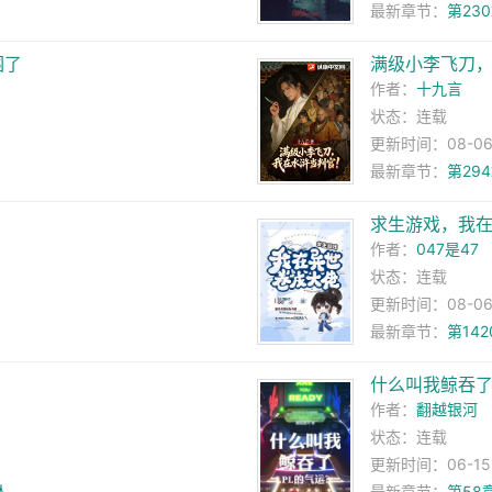
最新章节：
第23
围了
满级小李飞刀
作者：
十九言
状态：连载
更新时间：08-06 
最新章节：
第29
求生游戏，我
作者：
047是47
状态：连载
更新时间：08-06 0
最新章节：
第14
什么叫我鲸吞了
作者：
翻越银河
状态：连载
更新时间：06-15 1
人
最新章节：
第58