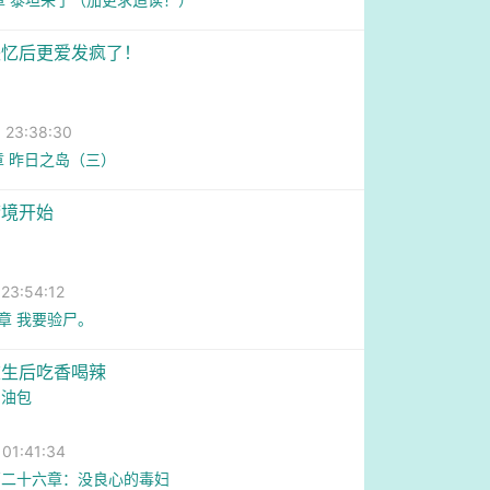
失忆后更爱发疯了！
23:38:30
章 昨日之岛（三）
梦境开始
3:54:12
2章 我要验尸。
重生后吃香喝辣
奶油包
1:41:34
百二十六章：没良心的毒妇