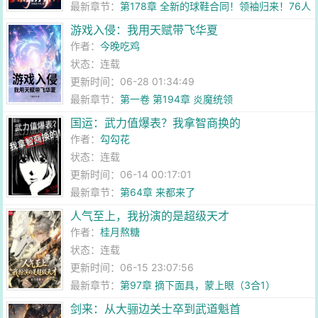
最新章节：
第178章 全新的球鞋合同！领袖归来！76人
的全新阵容！【求订阅！】
游戏入侵：我用天赋带飞华夏
作者：
今晚吃鸡
状态：连载
更新时间：06-28 01:34:49
最新章节：
第一卷 第194章 炎魔统领
国运：武力值爆表？我拿智商换的
作者：
勾勾花
状态：连载
更新时间：06-14 00:17:01
最新章节：
第64章 来都来了
人气至上，我扮演的是超级天才
作者：
桂月熬糖
状态：连载
更新时间：06-15 23:07:56
最新章节：
第97章 摘下面具，蒙上眼（3合1）
剑来：从大骊边关士卒到武道魁首