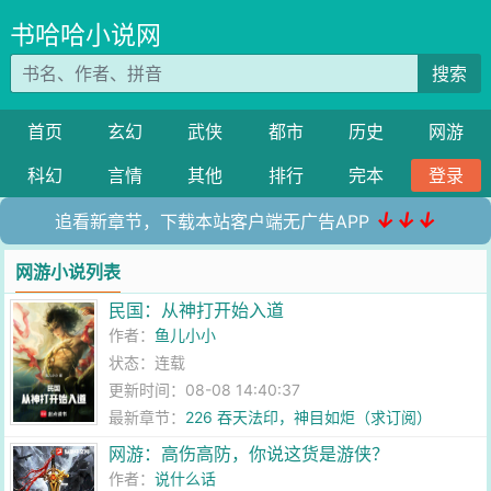
书哈哈小说网
搜索
首页
玄幻
武侠
都市
历史
网游
科幻
言情
其他
排行
完本
登录
↓↓↓
追看新章节，下载本站客户端无广告APP
网游小说列表
民国：从神打开始入道
作者：
鱼儿小小
状态：连载
更新时间：08-08 14:40:37
最新章节：
226 吞天法印，神目如炬（求订阅）
网游：高伤高防，你说这货是游侠？
作者：
说什么话