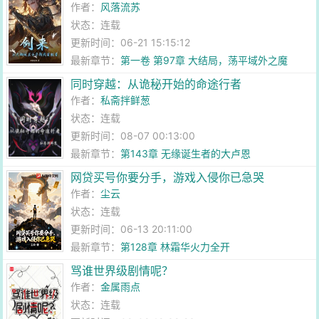
作者：
风落流苏
状态：连载
更新时间：06-21 15:15:12
最新章节：
第一卷 第97章 大结局，荡平域外之魔
同时穿越：从诡秘开始的命途行者
作者：
私斋拌鲜葱
状态：连载
更新时间：08-07 00:13:00
最新章节：
第143章 无缘诞生者的大卢恩
网贷买号你要分手，游戏入侵你已急哭
作者：
尘云
状态：连载
更新时间：06-13 20:11:00
最新章节：
第128章 林霜华火力全开
骂谁世界级剧情呢？
作者：
金属雨点
状态：连载