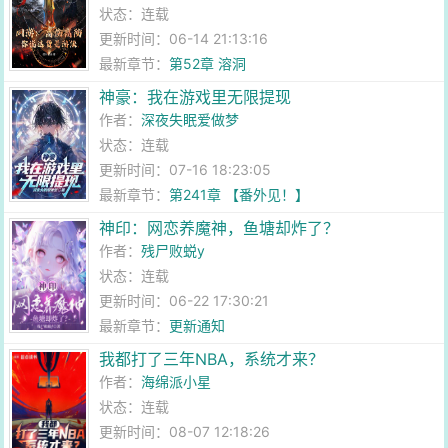
状态：连载
更新时间：06-14 21:13:16
最新章节：
第52章 溶洞
神豪：我在游戏里无限提现
作者：
深夜失眠爱做梦
状态：连载
更新时间：07-16 18:23:05
最新章节：
第241章 【番外见！】
神印：网恋养魔神，鱼塘却炸了？
作者：
残尸败蜕y
状态：连载
更新时间：06-22 17:30:21
最新章节：
更新通知
我都打了三年NBA，系统才来？
作者：
海绵派小星
状态：连载
更新时间：08-07 12:18:26