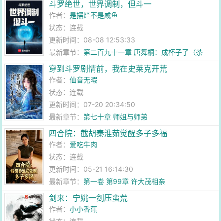
斗罗绝世，世界调制，但斗一
作者：
是摆烂不是咸鱼
状态：连载
更新时间：08-08 12:53:33
最新章节：
第二百九十一章 唐舞桐：成杯子了（茶
杯）
穿到斗罗剧情前，我在史莱克开荒
作者：
仙音无暇
状态：连载
更新时间：07-20 20:34:50
最新章节：
第七十章 师姐与师弟
四合院：截胡秦淮茹觉醒多子多福
作者：
爱吃牛肉
状态：连载
更新时间：05-21 16:14:30
最新章节：
第一卷 第99章 许大茂相亲
剑来：宁姚一剑压蛮荒
作者：
小小香蕉