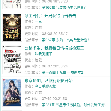
更新时间：08-08 18:38:23
最新章节：
第160章 我要去伪史论世界？
领主时代：开局获得百倍暴击！
作者：
一三
状态：连载
更新时间：08-08 20:35:17
最新章节：
第967章 东海！岛屿改造计划！
公路求生，我靠每日情报当捡漏王
作者：
叫我狗腿子
状态：连载
更新时间：08-07 20:38:24
最新章节：
第一百四十九章 干崩副本2
东京1991，从银行职员开始
作者：
今日手缚苍龙
状态：连载
更新时间：07-19 00:21:50
最新章节：
第281章 五星级任务奖励，时代洪流任务进
度