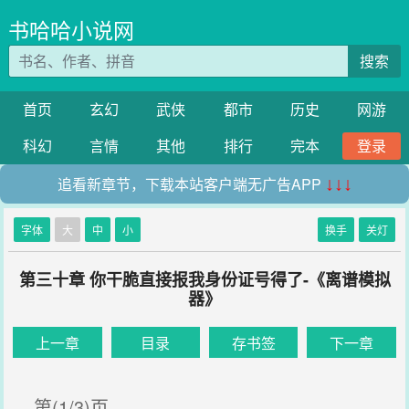
书哈哈小说网
搜索
首页
玄幻
武侠
都市
历史
网游
科幻
言情
其他
排行
完本
登录
追看新章节，下载本站客户端无广告APP
↓↓↓
字体
大
中
小
换手
关灯
第三十章 你干脆直接报我身份证号得了-《离谱模拟
器》
上一章
目录
存书签
下一章
第(1/3)页