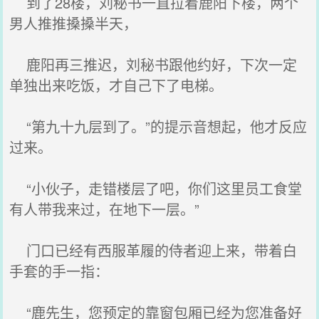
到了28楼，刘秘书一直拉着鹿阳下楼，两个
男人推推搡搡半天，
鹿阳再三推迟，刘秘书跟他约好，下次一定
单独出来吃饭，才自己下了电梯。
“第九十九层到了。”的提示音想起，他才反应
过来。
“小伙子，走错楼层了吧，你们这里员工食堂
有人带我来过，在地下一层。”
门口已经有西服革履的侍者迎上来，带着白
手套的手一指：
“鹿先生，您预定的靠窗包厢已经为您准备好