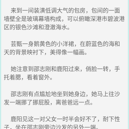
来到一间装潢低调大气的包房，包间的一面
墙壁全是玻璃幕墙构成，可以俯瞰深港市碧波港
区的银色沙滩和澄澈海水。
芸甄一身鹅黄色的小洋裙，在蔚蓝色的海和
天的背景映衬下，美得像一幅画。
她注意到邵志刚和鹿阳过来，俏脸一转，手
托着腮，看着窗外。
邵志刚有点尴尬地坐到她身边，她马上往沙
发一端挪了挪屁股，离爸爸远一点。
鹿阳见这一对父女一时半会好不了，耐下性
子，坐在邵志刚旁边沙发的另外一端。