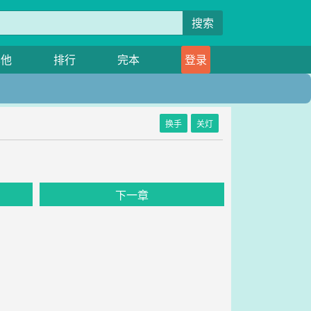
搜索
其他
排行
完本
登录
换手
关灯
下一章