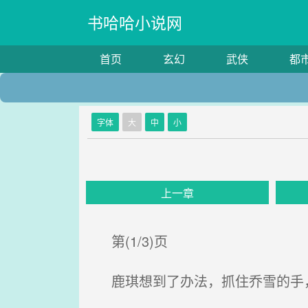
书哈哈小说网
首页
玄幻
武侠
都
字体
大
中
小
上一章
第(1/3)页
鹿琪想到了办法，抓住乔雪的手