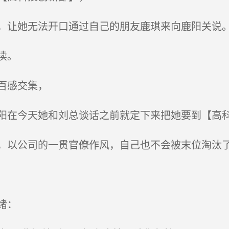
让她无法开口通过自己的朋友鹿琪来向鹿阳关说
渎。
百感交集，
在今天她和刘总谈话之前就定下来把她要到【高
以公司的一贯官僚作风，自己也不会被末位淘汰
绪：