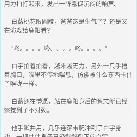
用力拍打起来，发出一阵急促沉闷的响声。
白薇桃花眼圆瞪，爸爸这是生气了？还是又
在演戏给鹿阳看？
“咚。。。。咚。。。。咚。。。。”
白宇拍着拍着，越来越无力，另外一只手捂
着胸口，嘴里不停地喘息，仿佛被什么东西卡住
了喉咙一样。
白薇还在懵逼，站在鹿阳身后的蔡志新已经
察觉到了不对劲。
他手脚并用，几乎连滚带爬冲到了白宇身
边，一把扶住身子已经斜斜倒下的白宇。