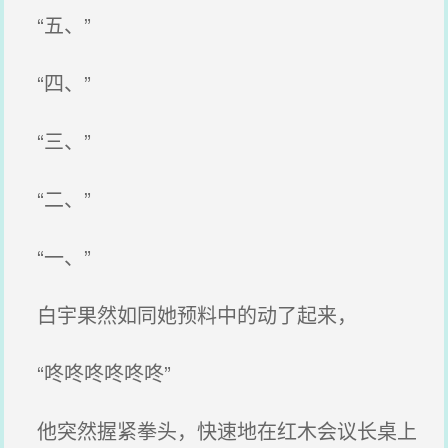
“五、”
“四、”
“三、”
“二、”
“一、”
白宇果然如同她预料中的动了起来，
“咚咚咚咚咚咚”
他突然握紧拳头，快速地在红木会议长桌上