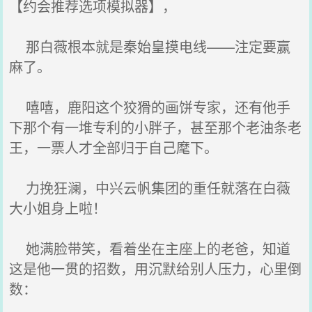
【约会推荐选项模拟器】，
那白薇根本就是秦始皇摸电线——注定要赢
麻了。
嘻嘻，鹿阳这个狡猾的画饼专家，还有他手
下那个有一堆专利的小胖子，甚至那个老油条老
王，一票人才全部归于自己麾下。
力挽狂澜，中兴云帆集团的重任就落在白薇
大小姐身上啦！
她满脸带笑，看着坐在主座上的老爸，知道
这是他一贯的招数，用沉默给别人压力，心里倒
数：