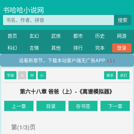
书哈哈小说网
搜索
首页
玄幻
武侠
都市
历史
网游
科幻
言情
其他
排行
完本
登录
追看新章节，下载本站客户端无广告APP
↓↓↓
字体
大
中
小
换手
关灯
第六十八章 爸爸（上）-《离谱模拟器》
上一章
目录
存书签
下一章
第(1/3)页