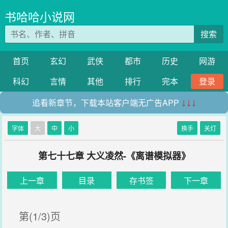
书哈哈小说网
搜索
首页
玄幻
武侠
都市
历史
网游
科幻
言情
其他
排行
完本
登录
追看新章节，下载本站客户端无广告APP
↓↓↓
字体
大
中
小
换手
关灯
第七十七章 大义凌然-《离谱模拟器》
上一章
目录
存书签
下一章
第(1/3)页