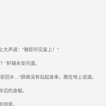
大声道：“微臣叩见皇上！”
？”轩辕永安问道。
臣回乡…”顾维没有站起身来，跪在地上说道。
年迈的身躯。
会同意。