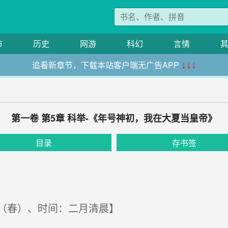
市
历史
网游
科幻
言情
追看新章节，下载本站客户端无广告APP
↓↓↓
第一卷 第5章 科举-《年号神初，我在大夏当皇帝》
目录
存书签
（春）、时间：二月清晨】