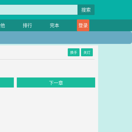
搜索
其他
排行
完本
登录
换手
关灯
下一章