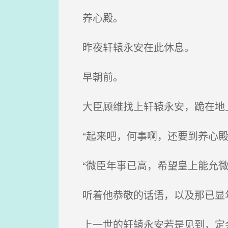
养心殿。
昨夜轩辕永安在此休息。
早朝前。
大臣顾维找上轩辕永安，跪在地上
“起来吧，何事啊，还要到养心殿
“微臣年事已高，希望皇上能允微
听着他恭敬的话语，以及那已显
上一世的轩辕永安若是见到，定