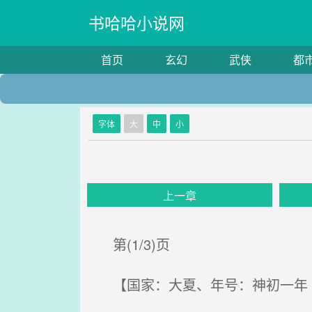
书哈哈小说网
首页
玄幻
武侠
都
字体
大
中
小
上一章
第(1/3)页
【国家：大夏、年号：神初一年