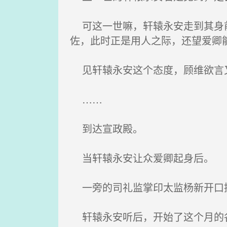
可这一世嘛，轩辕永安走到其身前
佐，此时正是用人之际，还望爱卿
见轩辕永安这个态度，顾维欲言
……
到达宣政殿。
当轩辕永安让众爱卿起身后。
一旁的司礼监掌印太监杨新开口提
轩辕永安听后，开始了这个月的