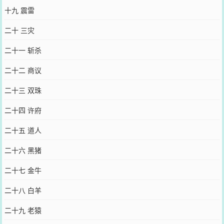
十九 震雷
二十 三灾
二十一 斩杀
二十二 商议
二十三 双珠
二十四 许府
二十五 道人
二十六 黑猪
二十七 金牛
二十八 白羊
二十九 老猿