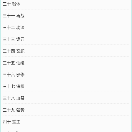
三十 锻体
三十一 再战
三十二 功法
三十三 诡异
三十四 玄蛇
三十五 仙绫
三十六 邪修
三十七 铁棒
三十八 血祭
三十九 强势
四十 堂主