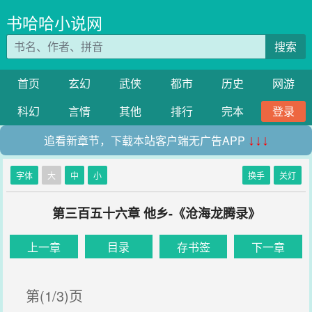
书哈哈小说网
搜索
首页
玄幻
武侠
都市
历史
网游
科幻
言情
其他
排行
完本
登录
追看新章节，下载本站客户端无广告APP
↓↓↓
字体
大
中
小
换手
关灯
第三百五十六章 他乡-《沧海龙腾录》
上一章
目录
存书签
下一章
第(1/3)页